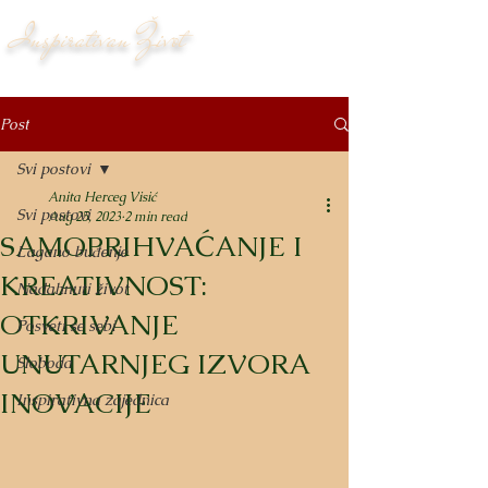
Inspirativan Život
Post
Svi postovi
Anita Herceg Visić
Svi postovi
Aug 25, 2023
2 min read
SAMOPRIHVAĆANJE I
Lagano buđenje
KREATIVNOST:
Nadahnuti život
OTKRIVANJE
Posveti se sebi
UNUTARNJEG IZVORA
Sloboda
INOVACIJE
Inspirativna zajednica