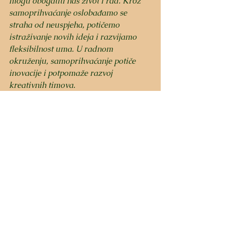
mogu obogatiti naš život i rad. Kroz 
samoprihvaćanje oslobađamo se 
straha od neuspjeha, potičemo 
istraživanje novih ideja i razvijamo 
fleksibilnost uma. U radnom 
okruženju, samoprihvaćanje potiče 
inovacije i potpomaže razvoj 
kreativnih timova. 
Njegovanje samoprihvaćanja kroz 
svjesnost, otvorenost prema novim 
iskustvima 
i slobodu izražavanja svojih ideja 
može nas odvesti 
do novih razine kreativnosti i 
inovativnosti.