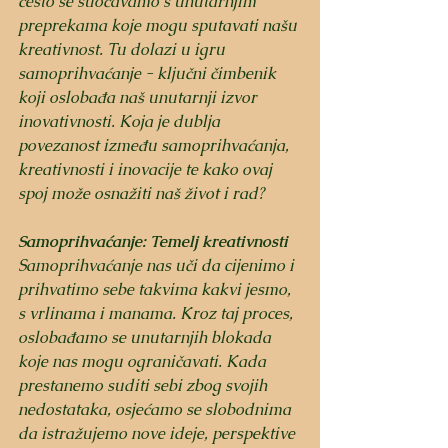
često se suočavamo s unutarnjim 
preprekama koje mogu sputavati našu 
kreativnost. Tu dolazi u igru 
samoprihvaćanje - ključni čimbenik 
koji oslobađa naš unutarnji izvor 
inovativnosti. Koja je dublja 
povezanost između samoprihvaćanja, 
kreativnosti i inovacije te kako ovaj 
spoj može osnažiti naš život i rad?
Samoprihvaćanje: Temelj kreativnosti
Samoprihvaćanje nas uči da cijenimo i 
prihvatimo sebe takvima kakvi jesmo, 
s vrlinama i manama. Kroz taj proces, 
oslobađamo se unutarnjih blokada 
koje nas mogu ograničavati. Kada 
prestanemo suditi sebi zbog svojih 
nedostataka, osjećamo se slobodnima 
da istražujemo nove ideje, perspektive 