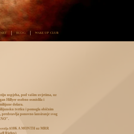
AKT
BLOG
WAKE UP CLUB
verziju uspjeha, pod vašim uvjetima, uz
gan Hillyer osobno osmislila i
milijune dolara.
milijunsku tvrtku i pomogla običnim
i, predstavlja ponovno lansiranje svog
ČNO".
erzija
$
10K A MONTH uz MRR
ell Rights)