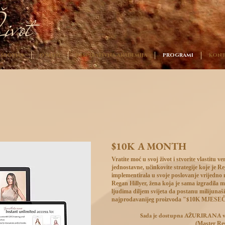
ivot
SLOVNA
O MENI
INSPIRATIVNA AKADEMIJA
PROGRAMI
KONT
$10K A MONTH
Vratite moć u svoj život i stvorite vlastitu 
jednostavne, učinkovite strategije koje je Re
implementirala u svoje poslovanje vrijedno 
Regan Hillyer, žena koja je sama izgradila 
ljudima diljem svijeta da postanu milijunaš
$
najprodavanijeg proizvoda "
10K MJESE
Sada je dostupna
AŽURIRANA
v
(Master Res