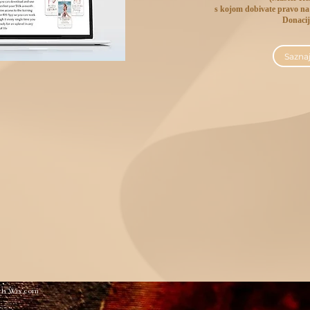
s kojom dobivate pravo n
Donaci
Saznaj
th Wix.com