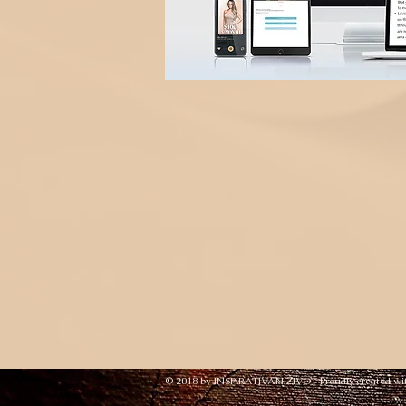
© 2018 by INSPIRATIVAN ŽIVOT Proudly created wi