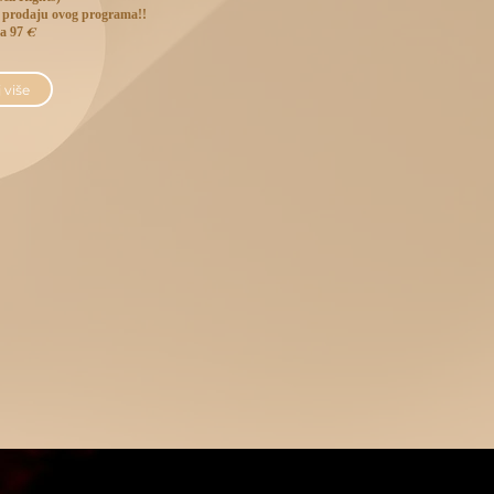
a prodaju ovog programa!!
€
ja 97
 više