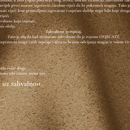
kolnosti u bilo kojem području svog života, morate izražavati zahvalnost ta
ijek prvo morate izgovoriti čarobne riječi da bi pokrenuli magiju. Tako je 
i riječi koje promišljeno izgovarate i osjećate dublje nego bilo koje druge 
iječi.
hvalnost koju osjećate.
će obilje.
Zahvalnost je osjećaj.
Zato je cilj da kad izražavate zahvalnost da je svjesno OSJEĆATE
e upravo ta snaga vaših osjećaja važna za brzinu odvijanja magije u vašem živ
lite druge
 sebi iznutra prema van
 uz zahvalnost