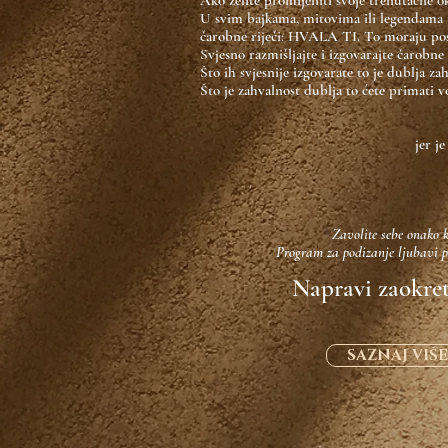
Ako želite promijeniti svoje trenutačne o
U svim bajkama, mitovima ili legendama uv
čarobne riječi: HVALA TI. To moraju postat
Svjesno razmišljajte i izgovarajte čarobne r
Što ih svjesnije izgovarate to je dublja za
Što je zahvalnost dublja to ćete primati ve
jer j
Zavolite sebe onako kako vo
Program za podizanje ljubavi prema
Napravi zaokret
SAZNAJ VIŠE