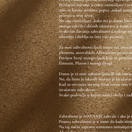
Privlačite sve ono o čemu razmišljate i sve
Ako se bavite mislima poput „nikad nemam
privući u svoj život.
No ako razmišljate „kako mi je danas bio d
mnogo takvih i sličnih iskustava u svom ž
Svaki čin davanja zahvalnosti uzrokuje sup
iskrenija i dublja to ćete više primiti.
Za moć zahvalnosti ljudi znaju već tisuća
plemena, australskih Aboridžina pa sve d
Povijest broji mnogo ljudi koji su primjen
Einstein, Platon i mnogi drugi.
Danas je ta moć zaboravljena ili čak ismija
No, da biste je iskusili morate je izražava
Kad se osvrnete na svoj život točno ćete vi
izražavate zahvalnost.
Svako područje u kojem nema obilja i rados
Zahvalnost je DAVANJE zahvale i ako je 
Poanta zahvalnosti je u tome da kada ni
Na taj način zapravo uzimamo nenamjerno, o