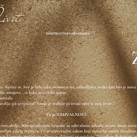
ivot
SLOVNA
O MENI
INSPIRATIVNA AKADEMIJA
PROGRAMI
KONT
Zah
ete. Sjetite se. Sve je bilo tako jednostavno, uzbudljivo, svaki dan bio je nova
e, zmajeve... o kako je to bilo sjajno.
nestala.
rolija još uvijek tu? Samo je trebate prizvati opet u svoj život.
To je ZAHVALNOST.
 ćete obilje. Ako ne odvojite vrijeme za zahvalnost nikada nećete imati ništa v
emeljni zakon svemira. To je univerzalni zakon koji upravlja našim životima.
eukupnom energijom svemira, sličnosti se privlače. Taj zakon djeluje na naše 