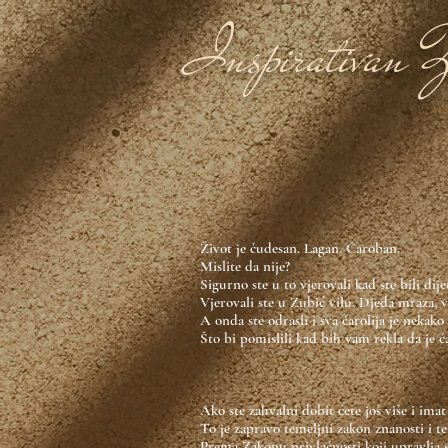
Inspirativan Ž
NA
Život je čudesan. Lagan. Čaroban.
Mislite da nije?
Sigurno ste u to vjerovali kad ste bili dij
Vjerovali ste u Zubić vilu, Djeda mraza, vil
A onda ste odrasli i sva čarolija je nekako 
Što bi pomislili kad bih vam rekla da je ča
Ako ste zahvalni dobit ćete još više i imat
To je zapravo temeljni zakon znanosti i t
Prema Zakonu privlačnosti koji upravlja sv