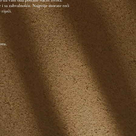
ko da vam ona postane način života.
i sa zahvalnošću. Najprije morate reći
riječi.
otu.