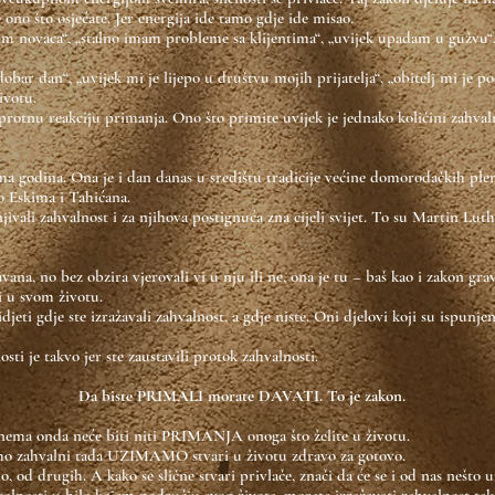
 ono što osjećate. Jer energija ide tamo gdje ide misao.
 novaca“, „stalno imam probleme sa klijentima“, „uvijek upadam u gužvu“,
obar dan“, „uvijek mi je lijepo u društvu mojih prijatelja“, „obitelj mi je p
ivotu.
rotnu reakciju primanja. Ono što primite uvijek je jednako količini zahvalno
ma godina. Ona je i dan danas u središtu tradicije većine domorodačkih ple
o Eskima i Tahićana.
jivali zahvalnost i za njihova postignuća zna cijeli svijet. To su Martin Lu
vana, no bez obzira vjerovali vi u nju ili ne, ona je tu – baš kao i zakon gra
ti u svom životu.
djeti gdje ste izražavali zahvalnost, a gdje niste. Oni djelovi koji su ispunj
ti je takvo jer ste zaustavili protok zahvalnosti.
Da biste PRIMALI morate DAVATI. To je zakon.
nema onda neće biti niti PRIMANJA onoga što želite u životu.
smo zahvalni tada UZIMAMO stvari u životu zdravo za gotovo.
d drugih. A kako se slične stvari privlače, znači da će se i od nas nešto uz