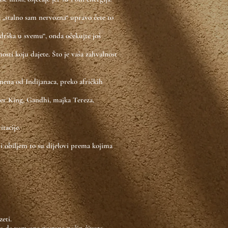
 „stalno sam nervozna“ upravo ćete to
odrška u svemu“, onda očekujte još
sti koju dajete. Što je vaša zahvalnost
mena od Indijanaca, preko afričkih
ther King, Gandhi, majka Tereza,
vitacije.
eni obiljem to su dijelovi prema kojima
eti.