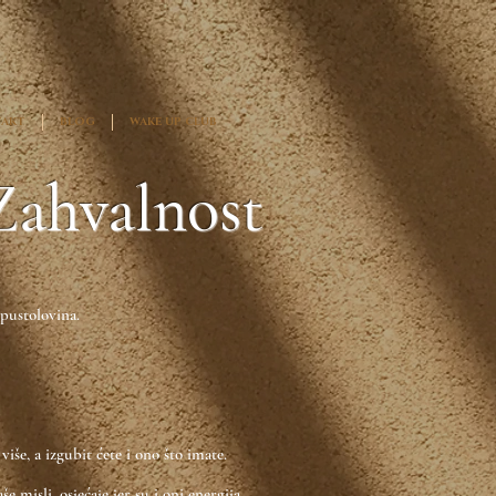
AKT
BLOG
WAKE UP CLUB
valnost
 pustolovina.
iše, a izgubit ćete i ono što imate.
misli, osjećaje jer su i oni energija.