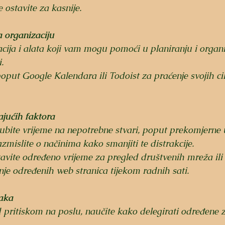
ostavite za kasnije.
a organizaciju
cija i alata koji vam mogu pomoći u planiranju i organiz
.
poput Google Kalendara ili Todoist za praćenje svojih cil
ajućih faktora
ubite vrijeme na nepotrebne stvari, poput prekomjerne 
zmislite o načinima kako smanjiti te distrakcije. 
tavite određeno vrijeme za pregled društvenih mreža ili k
anje određenih web stranica tijekom radnih sati.
taka
 pritiskom na poslu, naučite kako delegirati određene 