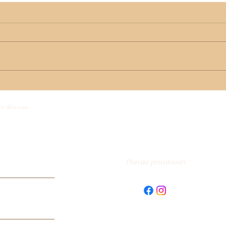
DUHOVNA ALKEMIJA
KVA
LJETA – INTEGRACIJA
MED
th Wix.com
ENERGIJE I TIŠINE ZA
OTK
VAŠE NOVO JA
NAJ
sti
Pravila privatnosti