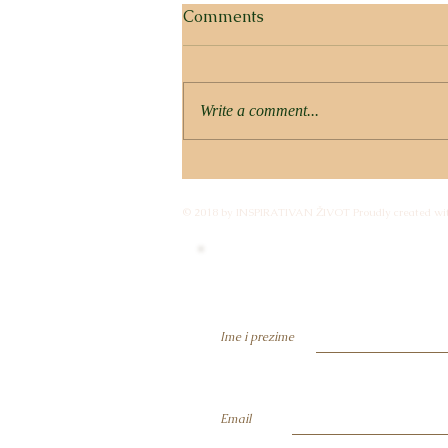
Comments
Write a comment...
ZLATNA ŽETVA SVIJESTI –
KAKO INTEGRIRATI
© 2018 by INSPIRATIVAN ŽIVOT Proudly created wi
LJETNE PROMJENE U
TRAJNO STANJE?
Budi član i primaj obavije
Ime i prezime
Email