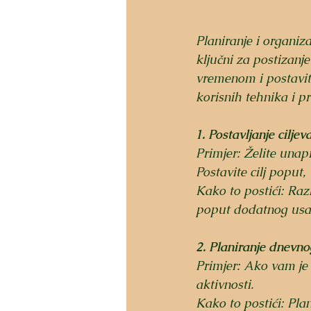
Planiranje i organiza
ključni za postizanj
vremenom i postaviti
korisnih tehnika i p
1. Postavljanje ciljev
Primjer: Želite unapri
Postavite cilj poput,
Kako to postići: Razm
poput dodatnog usavr
2. Planiranje dnevn
Primjer: Ako vam je 
aktivnosti. 
Kako to postići: Plani