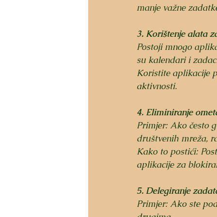
manje važne zadatke 
3. Korištenje alata z
Postoji mnogo aplika
su kalendari i zadaci
Koristite aplikacije 
aktivnosti.
4. Eliminiranje omet
Primjer: Ako često g
društvenih mreža, ra
Kako to postići: Pos
aplikacije za blokir
5. Delegiranje zada
Primjer: Ako ste pod
drugima.