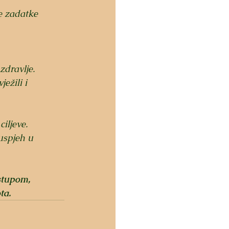
te zadatke 
zdravlje. 
ežili i 
iljeve. 
uspjeh u 
stupom, 
ta.