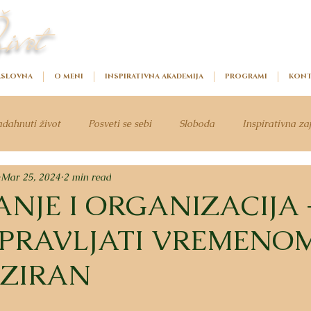
ivot
SLOVNA
O MENI
INSPIRATIVNA AKADEMIJA
PROGRAMI
KONT
dahnuti život
Posveti se sebi
Sloboda
Inspirativna za
Mar 25, 2024
2 min read
NJE I ORGANIZACIJA 
PRAVLJATI VREMENOM 
ZIRAN