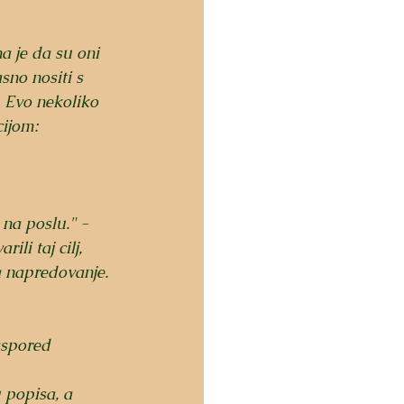
a je da su oni 
sno nositi s 
. Evo nekoliko 
cijom:
 na poslu." - 
li taj cilj, 
a napredovanje.
aspored 
u popisa, a 