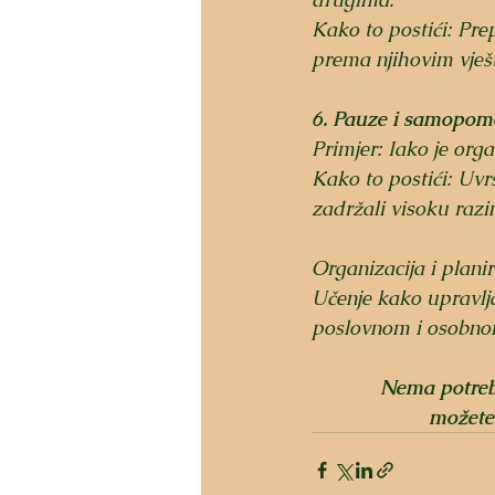
Kako to postići: Prep
prema njihovim vješ
6. Pauze i samopom
Primjer: Iako je orga
Kako to postići: Uvrs
zadržali visoku razi
Organizacija i plani
Učenje kako upravlja
poslovnom i osobnom
Nema potrebe
možete 