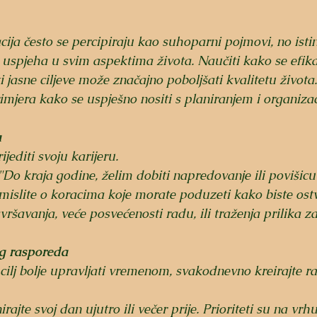
cija često se percipiraju kao suhoparni pojmovi, no istin
e uspjeha u svim aspektima života. Naučiti kako se efika
 jasne ciljeve može značajno poboljšati kvalitetu života
rimjera kako se uspješno nositi s planiranjem i organiza
a
jediti svoju karijeru. 
 "Do kraja godine, želim dobiti napredovanje ili povišicu
islite o koracima koje morate poduzeti kako biste ostvari
šavanja, veće posvećenosti radu, ili traženja prilika z
og rasporeda
cilj bolje upravljati vremenom, svakodnevno kreirajte r
rajte svoj dan ujutro ili večer prije. Prioriteti su na vrh