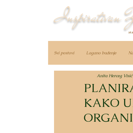
Inspirativan Ž
NA
Svi postovi
Lagano buđenje
Na
Anita Herceg Visić
PLANIRA
KAKO U
ORGANI