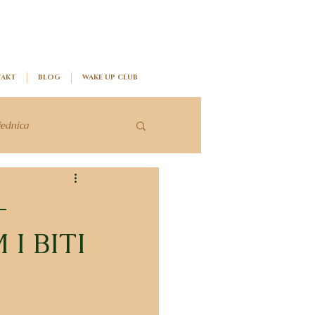
AKT
BLOG
WAKE UP CLUB
jednica
-
I BITI