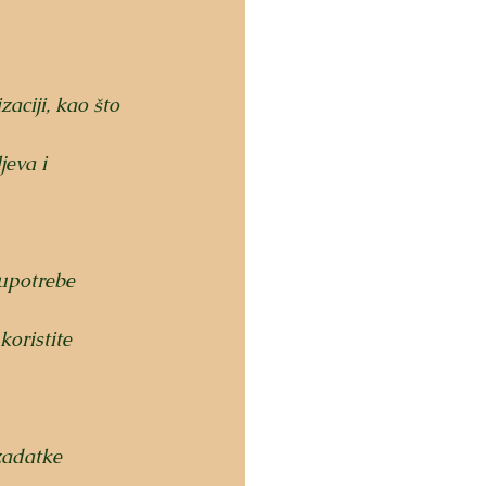
aciji, kao što 
jeva i 
upotrebe 
oristite 
zadatke 