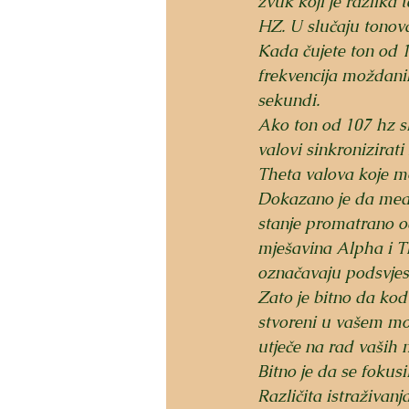
zvuk koji je razlika 
HZ. U slučaju tonov
Kada čujete ton od 
frekvencija moždanih
sekundi. 
Ako ton od 107 hz sl
valovi sinkronizirati
Theta valova koje mo
Dokazano je da medit
stanje promatrano od
mješavina Alpha i T
označavaju podsvjes
Zato je bitno da kod 
stvoreni u vašem mo
utječe na rad vaših m
Bitno je da se fokusi
Različita istraživan