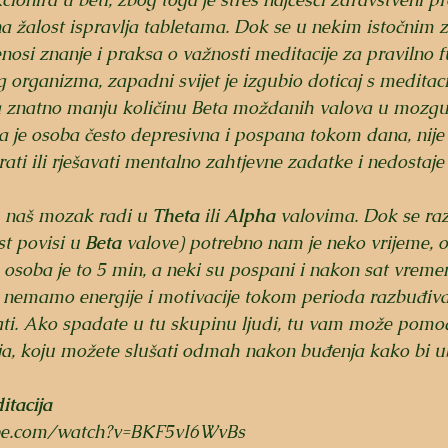
a žalost ispravlja tabletama. Dok se u nekim istočnim 
osi znanje i praksa o važnosti meditacije za pravilno f
 organizma, zapadni svijet je izgubio doticaj s meditaci
 znatno manju količinu Beta moždanih valova u mozgu
 je osoba često depresivna i pospana tokom dana, nije 
ti ili rješavati mentalno zahtjevne zadatke i nedostaje jo
 naš mozak radi u 
Theta
 ili 
Alpha
 valovima. Dok se ra
t povisi u 
Beta 
valove) potrebno nam je neko vrijeme, o
osoba je to 5 min, a neki su pospani i nakon sat vreme
, nemamo energije i motivacije tokom perioda razbuđiva
ti. Ako spadate u tu skupinu ljudi, tu vam može pomoć
ja, koju možete slušati odmah nakon buđenja kako bi ub
itacija
be.com/watch?v=BKF5vI6WvBs