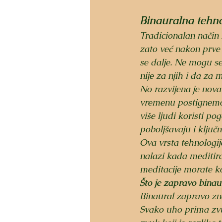
Binauralna tehno
Tradicionalan način m
zato već nakon prve 
se dalje. Ne mogu se
nije za njih i da za
No razvijena je nov
vremenu postignemo 
više ljudi koristi p
poboljšavaju i ključ
Ova vrsta tehnologij
nalazi kada meditir
meditacije morate kor
Što je zapravo binau
Binaural zapravo zna
Svako uho prima zvuk