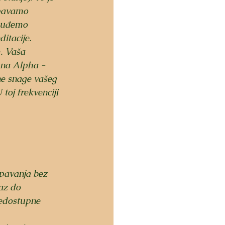
spavamo 
 uđemo 
itacije.
. Vaša 
 na Alpha -   
ne snage vašeg 
toj frekvenciji 
spavanja bez 
az do 
nedostupne 