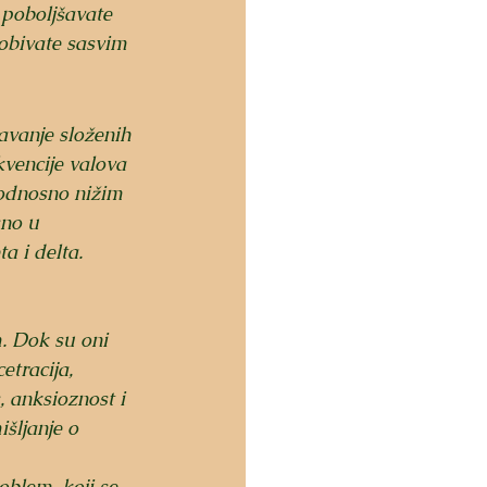
 poboljšavate 
obivate sasvim 
kvencije valova 
 odnosno nižim 
sno u 
a i delta. 
. Dok su oni 
etracija, 
, anksioznost i 
šljanje o 
oblem, koji se 