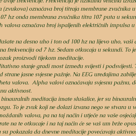
te dvije frekvencije. Frekvencija je fizikalna veličina izr
a (zvukova) označava broj titraja membrane zvučnika u 
107 hz onda membrana zvučnika titra 107 puta u sekun
 valova označava broj ispaljenih električnih impulsa u
ušate na desno uho i ton od 100 hz na lijevo uho, vaši 
 na frekvenciju od 7 hz. Sedam otkucaja u sekundi. To je
zak proizvodi tijekom meditacije.  
ativno stanje gradi most između svijesti i podsvijesti.
 
 strane jasne svjesne pažnje. Na EEG uređajima zabilje
heta valova.  Alpha valovi označavaju svjesnu pažnu, d
nu aktivnost.
binauralnih meditacija imate slušalice, jer su binauralni
zgu. To je zvuk koji ne dolazi izvana nego se stvara u
oždanih valova, pa na taj način i utječe na vaše osjećaje
rate na te otkucaje i na taj način će se vaš um brže opust
ja su pokazala da dnevne meditacije povećavaju aktivnos