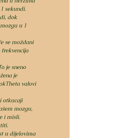
ažena u herzima 
1 sekundi. 
di, dok 
 mozgu u 1 
će se moždani 
 frekvencija 
T
o je sneno 
žena je 
okTheta valovi 
 otkucaji 
 vašem mozgu, 
 i misli. 
iti. 
t u dijelovima 