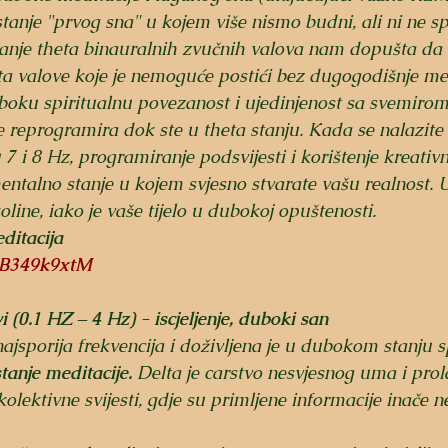
tanje "prvog sna" u kojem više nismo budni, ali ni ne 
anje theta binauralnih zvučnih valova nam dopušta da
a valove koje je nemoguće postići bez dugogodišnje med
boku spiritualnu povezanost i ujedinjenost sa svemirom
je reprogramira dok ste u theta stanju. Kada se nalazite
 7 i 8 Hz, programiranje podsvijesti i korištenje kreativ
ntalno stanje u kojem svjesno stvarate vašu realnost. U 
koline, iako je vaše tijelo u dubokoj opuštenosti.
ditacija
olB349k9xtM
 (0.1 HZ – 4 Hz) - iscjeljenje, duboki san
 najsporija frekvencija i doživljena je u dubokom stanju 
stanje meditacije.
 Delta je carstvo nesvjesnog uma i prol
olektivne svijesti, gdje su primljene informacije inače 