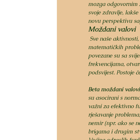
mozga odgovornim za 
svoje zdravlje, lakš
novu perspektivu sag
Moždani valovi
 Sve naše aktivnosti, odnosno stanja kao što su san, odmor i relaksacija, rješavanje složenih 
matematičkih problem
povezane su sa svije
frekvencijama, otvar
podsvijest. Postoje č
Beta moždani valovi
su asocirani s norm
važni za efektivno fu
rješavanje problema,
nemir (npr. ako se n
brigama i drugim stv
Većina odraslih funkc