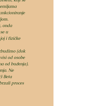
zemljama   
unkcioniranje 
jom. 
, onda 
se u 
j i fizičke 
zbudimo (dok 
visi od osobe 
na od buđenja). 
nja. Ne 
i Beta 
rzali proces 