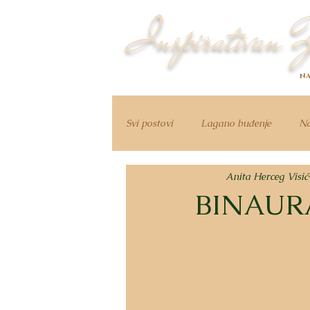
Inspirativan Ž
NA
Svi postovi
Lagano buđenje
Na
Anita Herceg Visić
BINAUR