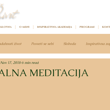
ivot
SLOVNA
O MENI
INSPIRATIVNA AKADEMIJA
PROGRAMI
KONT
dahnuti život
Posveti se sebi
Sloboda
Inspirativna za
Nov 17, 2018
6 min read
ALNA MEDITACIJA