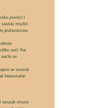
ško postići i 
smisla truditi 
to jednostavno 
ratkom 
iko sati. Sve 
 način se 
 kojem se mozak 
ak binauralne 
aš mozak stvara 