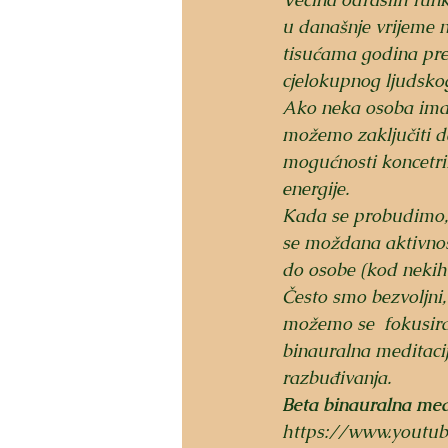
u današnje vrijeme n
tisućama godina pren
cjelokupnog ljudskog
Ako neka osoba ima
možemo zaključiti da
mogućnosti koncetrira
energije. 
Kada se probudimo,
se moždana aktivnos
do osobe (kod nekih 
Često smo bezvoljni
možemo se  fokusira
binauralna meditaci
razbuđivanja. 
Beta binauralna med
https://www.youtu