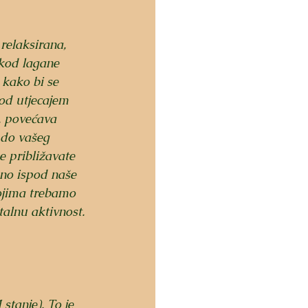
relaksirana, 
 kod lagane 
 kako bi se 
d utjecajem 
, povećava 
 do vašeg 
e približavate 
dno ispod naše 
kojima trebamo 
alnu aktivnost.
tanje). To je 