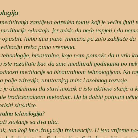
logija
editiranja zahtijeva određen fokus koji je većini ljudi te
meditacije odustaju, jer misle da neće uspjeti i da nema 
 opustiti, treba ima puno vremena pa zato zaključe da 
 meditaciju treba puno vremena. 
a tehnologija, binauralna, koja nam pomaže da u vrlo k
iste rezultate kao da smo meditirali godinama po nekol
ogodnosti meditacije sa binauralnom tehnologijom. Na taj
na polja zdravlja, unutarnjeg mira i osobnog razvoja. 
e je dizajnirana da stavi mozak u isto aktivno stanje u
ate tradicionalnom metodom. Da bi dobili potpuni učin
isiti slušalice. 
ralna tehnologija?
či slušanje sa dva uha. 
, ton koji ima drugačiju frekvenciju. U isto vrijeme n