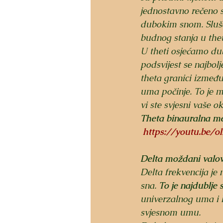
jednostavno rečeno s
dubokim snom. Sluš
budnog stanja u thet
U theti osjećamo du
podsvijest se najbol
theta granici između
uma počinje. To je me
vi ste svjesni vaše o
Theta binauralna me
https://youtu.be/
Delta moždani valovi
Delta frekvencija je
sna. 
To je najdublje 
univerzalnog uma i k
svjesnom umu.