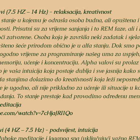
 (7.5 HZ – 14 Hz) - relaksacija, kreativnost
a stanje u kojemu je odrasla osoba budna, ali opuštena i 
sti. Prisutni su za vrijeme sanjanja i to REM faze, ali i
či zatvorene. Osoba koja je završila neki zadatak i sjela
šteno šeće prirodom obično je u alfa stanju. 
Dok smo po
pogodno vrijeme za programiranje našeg uma za uspjeh
memoriju, učenje i koncentraciju. Alpha valovi su prolaz
e vaša intuicija koja postaje dublja i sve jasnija kako s
fa stanjima dolazimo do kreativnosti koja leži neposre
je je ugodno, ali nije prikladno za učenje ili situacije u 
ađanja. To stanje prestaje kad provodimo određenu ment
ditacija
be.com/watch?v=7cHjaJRl1Qo
 (4 HZ – 7.5 Hz) - podsvijest, intuicija
duboke meditacije i laganog sna (uključujući važno REM s