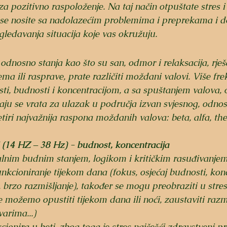
pozitivno raspoloženje. Na taj način otpuštate stres i
e se nosite sa nadolazećim problemima i preprekama i d
ledavanja situacija koje vas okružuju.
a ili rasprave, prate različiti moždani valovi. Više fre
sti, budnosti i koncentracijom, a sa spuštanjem valova,
aju se vrata za ulazak u područja izvan svjesnog, odno
etiri najvažnija raspona moždanih valova: beta, alfa, thet
 (14 HZ – 38 Hz) - budnost, koncentracija
alnim budnim stanjem, logikom i kritičkim rasuđivanjem
nkcioniranje tijekom dana (fokus, osjećaj budnosti, konc
 brzo razmišljanje), također se mogu preobraziti u stres
e možemo opustiti tijekom dana ili noći, zaustaviti razmi
arima...)
ionira u beti, zbog toga je stres najčešći zdravstveni pr