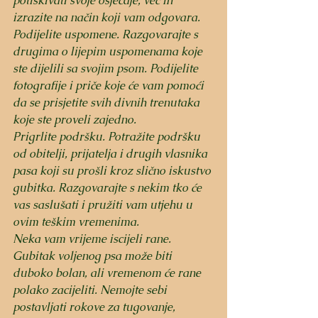
potiskivati svoje osjećaje, već ih 
izrazite na način koji vam odgovara.
Podijelite uspomene. Razgovarajte s 
drugima o lijepim uspomenama koje 
ste dijelili sa svojim psom. Podijelite 
fotografije i priče koje će vam pomoći 
da se prisjetite svih divnih trenutaka 
koje ste proveli zajedno.
Prigrlite podršku. Potražite podršku 
od obitelji, prijatelja i drugih vlasnika 
pasa koji su prošli kroz slično iskustvo 
gubitka. Razgovarajte s nekim tko će 
vas saslušati i pružiti vam utjehu u 
ovim teškim vremenima.
Neka vam vrijeme iscijeli rane. 
Gubitak voljenog psa može biti 
duboko bolan, ali vremenom će rane 
polako zacijeliti. Nemojte sebi 
postavljati rokove za tugovanje, 