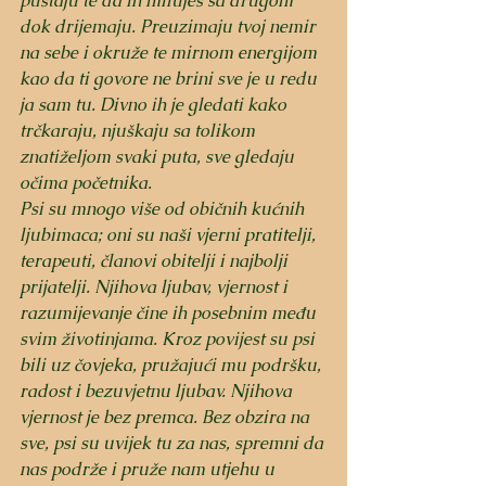
puštaju te da ih miluješ sa drugom 
dok drijemaju. Preuzimaju tvoj nemir 
na sebe i okruže te mirnom energijom 
kao da ti govore ne brini sve je u redu 
ja sam tu. Divno ih je gledati kako 
trčkaraju, njuškaju sa tolikom 
znatiželjom svaki puta, sve gledaju 
očima početnika. 
Psi su mnogo više od običnih kućnih 
ljubimaca; oni su naši vjerni pratitelji, 
terapeuti, članovi obitelji i najbolji 
prijatelji. Njihova ljubav, vjernost i 
razumijevanje čine ih posebnim među 
svim životinjama. Kroz povijest su psi 
bili uz čovjeka, pružajući mu podršku, 
radost i bezuvjetnu ljubav. Njihova 
vjernost je bez premca. Bez obzira na 
sve, psi su uvijek tu za nas, spremni da 
nas podrže i pruže nam utjehu u 