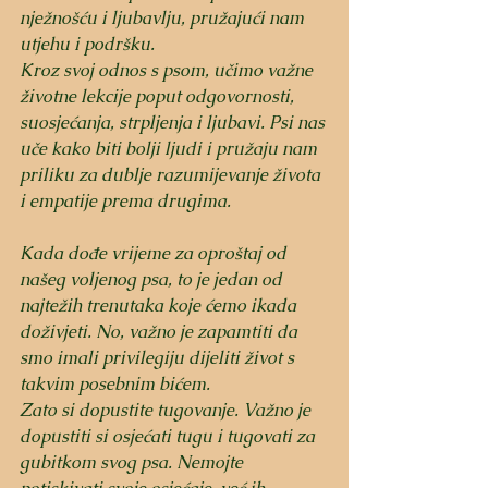
nježnošću i ljubavlju, pružajući nam 
utjehu i podršku.
Kroz svoj odnos s psom, učimo važne 
životne lekcije poput odgovornosti, 
suosjećanja, strpljenja i ljubavi. Psi nas 
uče kako biti bolji ljudi i pružaju nam 
priliku za dublje razumijevanje života 
i empatije prema drugima.
Kada dođe vrijeme za oproštaj od 
našeg voljenog psa, to je jedan od 
najtežih trenutaka koje ćemo ikada 
doživjeti. No, važno je zapamtiti da 
smo imali privilegiju dijeliti život s 
takvim posebnim bićem. 
Zato si dopustite tugovanje. Važno je 
dopustiti si osjećati tugu i tugovati za 
gubitkom svog psa. Nemojte 