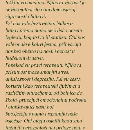
teškim vremenima. Njihova vjernost je 
nevjerojatna, što nam daje osjećaj 
sigurnosti i ljubavi.
Psi nas vole bezuvjetno. Njihova 
ljubav prema nama ne ovisi o našem 
izgledu, bogatstvu ili statusu. Oni nas 
vole onakve kakvi jesmo, prihvaćaju 
nas bez obzira na našu važnost u 
ljudskom društvu.
Ponekad su pravi terapeuti. Njihova 
prisutnost može smanjiti stres, 
anksioznost i depresiju. Psi su često 
korišteni kao terapeutski ljubimci u 
različitim situacijama, od bolnica do 
škola, pružajući emocionalnu podršku 
i olakšavajući našu bol.
Suosjećaju s nama i razumiju naše 
osjećaje. Oni mogu osjetiti kada smo 
tužni ili neraspoloženi i prilaze nam s 