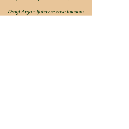
Dragi Argo - ljubav se zove imenom 
tvojim.
Zauvijek ćeš biti u našim srcima i 
sjećanju.
Nije teško voljeti psa, teško ga je 
voljeti onoliko koliko on voli tebe.
See All
Recent Posts