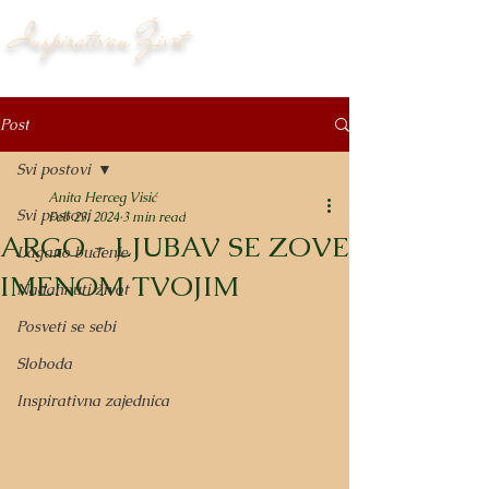
Inspirativan Život
Post
Svi postovi
Anita Herceg Visić
Svi postovi
Feb 23, 2024
3 min read
ARGO - LJUBAV SE ZOVE
Lagano buđenje
IMENOM TVOJIM
Nadahnuti život
Posveti se sebi
Sloboda
Inspirativna zajednica