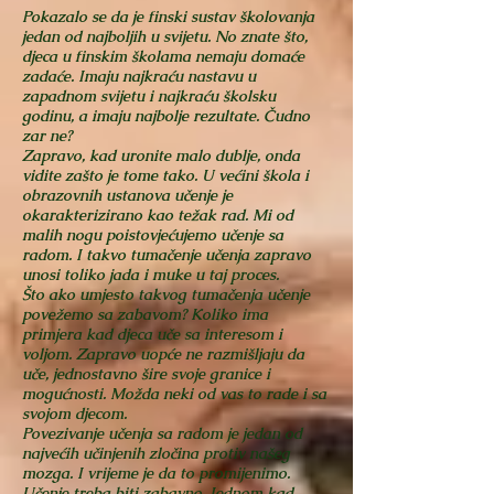
Pokazalo se da je finski sustav školovanja
jedan od najboljih u svijetu. No znate što,
djeca u finskim školama nemaju domaće
zadaće. Imaju najkraću nastavu u
zapadnom svijetu i najkraću školsku
godinu, a imaju najbolje rezultate. Čudno
zar ne?
Zapravo, kad uronite malo dublje, onda
vidite zašto je tome tako. U većini škola i
obrazovnih ustanova učenje je
okarakterizirano kao težak rad. Mi od
malih nogu poistovjećujemo učenje sa
radom. I takvo tumačenje učenja zapravo
unosi toliko jada i muke u taj proces.
Što ako umjesto takvog tumačenja učenje
povežemo sa zabavom? Koliko ima
primjera kad djeca uče sa interesom i
voljom. Zapravo uopće ne razmišljaju da
uče, jednostavno šire svoje granice i
mogućnosti. Možda neki od vas to rade i sa
svojom djecom.
Povezivanje učenja sa radom je jedan od
najvećih učinjenih zločina protiv našeg
mozga. I vrijeme je da to promijenimo.
Učenje treba biti zabavno. Jednom kad