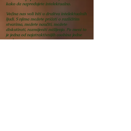
kako da napredujete intelektualno.
Većina nas voli biti u društvu intelektualnih
ljudi. S njima možete pričati o različitim
stvarima, možete naučiti, možete
diskutirati, razmijeniti mišljenja. Po meni to
je jedna od najatraktivnijih osobina jedne
osobe.
Kad radite na sebi, postajete privlačniji
drugim ljudima. Sposobniji ste vidjeti nove
prilike. Postajete bolji poduzetnik ili bolji
zaposlenik. Postajete bolji u onome što
radite, jer najveći ljudi na svijetu imali su
širinu u različitim poljima koje su onda
mogli spojiti kako bi donijeli bolje odluke i
vidjeli više prilika u životu te stvorili sjajne
stvari.
Budite jedan od njih!
Posveti se sebi