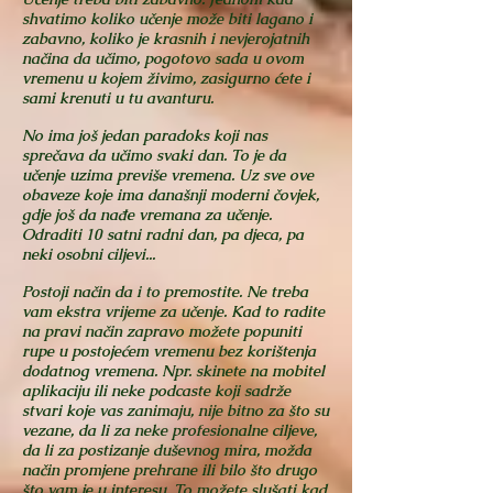
shvatimo koliko učenje može biti lagano i
zabavno, koliko je krasnih i nevjerojatnih
načina da učimo, pogotovo sada u ovom
vremenu u kojem živimo, zasigurno ćete i
sami krenuti u tu avanturu.
No ima još jedan paradoks koji nas
sprečava da učimo svaki dan. To je da
učenje uzima previše vremena. Uz sve ove
obaveze koje ima današnji moderni čovjek,
gdje još da nađe vremana za učenje.
Odraditi 10 satni radni dan, pa djeca, pa
neki osobni ciljevi...
Postoji način da i to premostite. Ne treba
vam ekstra vrijeme za učenje. Kad to radite
na pravi način zapravo možete popuniti
rupe u postojećem vremenu bez korištenja
dodatnog vremena.
Npr. skinete na mobitel
aplikaciju ili neke podcaste koji sadrže
stvari koje vas zanimaju, nije bitno za što su
vezane, da li za neke profesionalne ciljeve,
da li za postizanje duševnog mira, možda
način promjene prehrane ili bilo što drugo
što vam je u interesu. To možete slušati kad