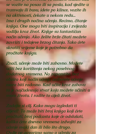
se vozite na posao ili sa posla, kad sjedite u
tramvaju ili busu, idete po klince, vozite ih
na aktivnosti, čekate u nekom redu...
Ima i drugih načina učenja. Recimo, čitanje
knjiga. One mogu biti inspiracija i zvijezda
vodilja kroz život. Knjige su fantastičan
način učenja. Ako želite brže čitati možete
završiti i tečajeve brzog čitanja. Tako ćete
skratiti vrijeme koje je potrebno da
pročitate knjigu.
Znači, učenje može biti zabavno. Možete
učiti bez korištenja nekog posebnog
dodatnog vremena. No zapamtite, bez
obzira koji način učenja izaberete učenje
mora biti radosno. Kad učite kroz zabavu
to je najčudesnija stvar koju možete učiniti u
svom životu. I radite to cijeli život.
Zadajte si cilj.
Kako mogu izgledati ti
ciljevi? To može biti broj knjiga koji ćete
pročitati, broj podcasta koje će odslušati,
koliko ćete dnevno vremena izdvojiti za
učenje svaki dan ili bilo što drugo.
Ovdje ne govorimo samo o učenju za