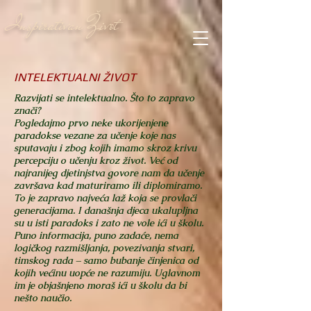
Inspirativan Život
INTELEKTUALNI ŽIVOT
Razvijati se intelektualno. Što to zapravo
znači?
Pogledajmo prvo neke ukorijenjene
paradokse vezane za učenje koje nas
sputavaju i zbog kojih imamo skroz krivu
percepciju o učenju kroz život.
Već od
najranijeg djetinjstva govore nam da učenje
završava kad maturiramo ili diplomiramo.
To je zapravo najveća laž koja se provlači
generacijama.
I današnja djeca ukalupljna
su u isti paradoks i zato ne vole ići u školu.
Puno informacija, puno zadaće, nema
logičkog razmišljanja, povezivanja stvari,
timskog rada – samo bubanje činjenica od
kojih većinu uopće ne razumiju. Uglavnom
im je objašnjeno moraš ići u školu da bi
nešto naučio.