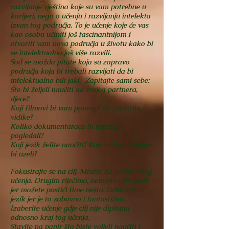
razvijanje vještina koje su vam potrebne u
karijeri, nego o učenju i razvijanju intelekta
izvan tog područja. To je učenje koje će vas
kao osobu učiniti još fascinantnijom i
otvoriti vam nova područja u životu kako bi
se intelektualno još više razvili.
Sad se možda pitate koja su zapravo
područja koja bi trebali razvijati da bi
intelektualno bili jaki. Zapitajte sami sebe:
Što bi željeli naučiti od svojeg partnera,
djece?
Koji filmovi bi vam pomogli da proširite
vidike?
Koliko dokumentaraca bi mjesečno
pogledali?
Koji jezik želite naučiti?
Koje online tečajeve
bi uzeli?
Fokusirajte se na cilj. Mislite na učenje zbog
učenja. Drugim riječima, nemojte učiti jezik
jer možete postići time nešto. Učite strani
jezik jer je to zabavno i fantastično.
Izaberite učenje gdje cilj nije diploma
odnosno kraj tog učenja.
Stavite na papir što biste voljeli naučiti i