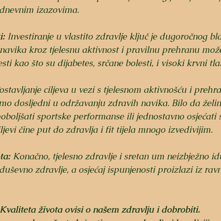
odnevnim izazovima.
i:
 Investiranje u vlastito zdravlje ključ je dugoročnog bl
navika kroz tjelesnu aktivnost i pravilnu prehranu mož
sti kao što su dijabetes, srčane bolesti, i visoki krvni tla
ostavljanje ciljeva u vezi s tjelesnom aktivnošću i pre
o dosljedni u održavanju zdravih navika. Bilo da želim
oboljšati sportske performanse ili jednostavno osjećati s
ciljevi čine put do zdravlja i fit tijela mnogo izvedivijim.
ta:
 Konačno, tjelesno zdravlje i sretan um neizbježno id
 duševno zdravlje, a osjećaj ispunjenosti proizlazi iz ra
Kvaliteta života ovisi o našem zdravlju i dobrobiti. 