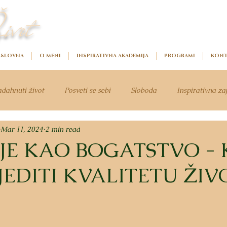
ivot
SLOVNA
O MENI
INSPIRATIVNA AKADEMIJA
PROGRAMI
KONT
dahnuti život
Posveti se sebi
Sloboda
Inspirativna za
Mar 11, 2024
2 min read
JE KAO BOGATSTVO -
EDITI KVALITETU ŽIV