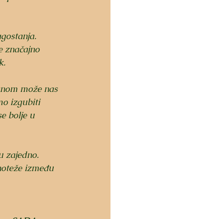
agostanja. 
e značajno 
k.
hranom može nas 
o izgubiti 
e bolje u 
u zajedno. 
vnoteže između 