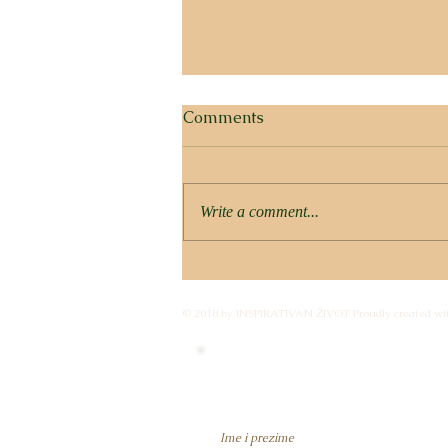
Comments
Write a comment...
ZLATNA ŽETVA SVIJESTI –
KAKO INTEGRIRATI
© 2018 by INSPIRATIVAN ŽIVOT Proudly created wi
LJETNE PROMJENE U
TRAJNO STANJE?
Budi član i primaj obavije
Ime i prezime