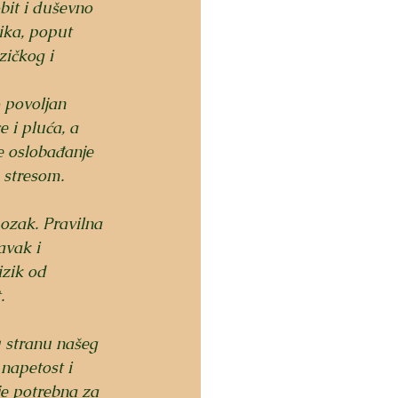
bit i duševno 
ika, poput 
zičkog i 
 povoljan 
 i pluća, a 
e oslobađanje 
 stresom.
ozak. Pravilna 
avak i 
zik od 
.
u stranu našeg 
napetost i 
je potrebna za 