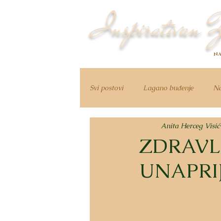
Inspirativan Ž
NA
Svi postovi
Lagano buđenje
Na
Anita Herceg Visić
ZDRAVL
UNAPRIJ