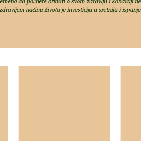
emena da počnete brinuti o svom zdravlju i kondiciji n
ravijem načinu života je investicija u sretniju i ispunj