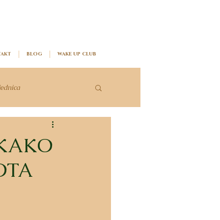
AKT
BLOG
WAKE UP CLUB
jednica
 KAKO
OTA