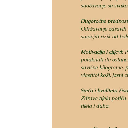
suočavanje sa svak
Dugoročne prednost
Održavanje zdravih 
smanjiti rizik od bole
Motivacija i ciljevi:
 P
potaknuti da ostanem
suvišne kilograme, p
vlastitoj koži, jasni 
Sreća i kvaliteta živo
Zdrava tijela potiču
tijela i duha.