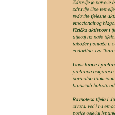
Zdravlje je najveće 
zdravlje čine temelj
redovite tjelesne akt
emocionalnog blagos
Fizička aktivnost i tj
utjecaj na naše tijel
također pomaže u oču
endorfina, tzv. "hor
Unos hrane i prehra
prehrana osigurava e
normalno funkcionir
kroničnih bolesti, 
Ravnoteža tijela i d
života, već i na emo
potiče osjećaj ispun