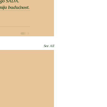
ego SADA. 
eniju budućnost.
See All