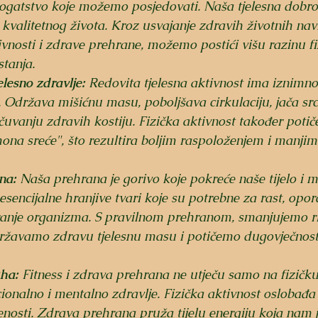
bogatstvo koje možemo posjedovati. Naša tjelesna dobro
e kvalitetnog života. Kroz usvajanje zdravih životnih nav
ivnosti i zdrave prehrane, možemo postići višu razinu fi
tanja.
elesno zdravlje:
 Redovita tjelesna aktivnost ima iznimno
o. Održava mišićnu masu, poboljšava cirkulaciju, jača srce
vanju zdravih kostiju. Fizička aktivnost također potič
mona sreće", što rezultira boljim raspoloženjem i manjim
na:
 Naša prehrana je gorivo koje pokreće naše tijelo i m
sencijalne hranjive tvari koje su potrebne za rast, opor
anje organizma. S pravilnom prehranom, smanjujemo ri
održavamo zdravu tjelesnu masu i potičemo dugovječnost
uha:
 Fitness i zdrava prehrana ne utječu samo na fizičk
cionalno i mentalno zdravlje. Fizička aktivnost oslobađa 
jenosti. Zdrava prehrana pruža tijelu energiju koja nam 