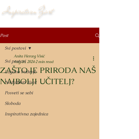
Inspirativan Život
Post
Svi postovi
Anita Herceg Visić
Svi postovi
Aug 26, 2024
2 min read
ZAŠTO JE PRIRODA NAŠ
Lagano buđenje
NAJBOLJI UČITELJ?
Nadahnuti život
Posveti se sebi
Sloboda
Inspirativna zajednica