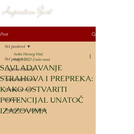
Inspirativan Život
Post
Svi postovi
Anita Herceg Visić
Svi postovi
Aug 7, 2023
2 min read
SAVLADAVANJE
Lagano buđenje
STRAHOVA I PREPREKA:
Nadahnuti život
KAKO OSTVARITI
Posveti se sebi
POTENCIJAL UNATOČ
Sloboda
IZAZOVIMA
Inspirativna zajednica