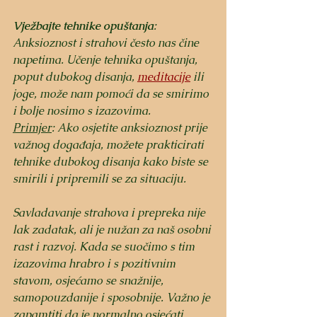
Vježbajte tehnike opuštanja
: 
Anksioznost i strahovi često nas čine 
napetima. Učenje tehnika opuštanja, 
poput dubokog disanja, 
meditacije
 ili 
joge, može nam pomoći da se smirimo 
i bolje nosimo s izazovima.
Primjer
: Ako osjetite anksioznost prije 
važnog događaja, možete prakticirati 
tehnike dubokog disanja kako biste se 
smirili i pripremili se za situaciju.
Savladavanje strahova i prepreka nije 
lak zadatak, ali je nužan za naš osobni 
rast i razvoj. Kada se suočimo s tim 
izazovima hrabro i s pozitivnim 
stavom, osjećamo se snažnije, 
samopouzdanije i sposobnije. Važno je 
zapamtiti da je normalno osjećati 