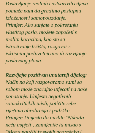
Postavljanje realnih i ostvarivih ciljeva 
pomaže nam da gradimo postupnu 
izloženost i samopouzdanje.
Primjer:
 Ako sanjate o pokretanju 
vlastitog posla, možete započeti s 
malim koracima, kao što su 
istraživanje tržišta, razgovor s 
iskusnim poduzetnicima ili razvijanje 
poslovnog plana.
Razvijajte pozitivan unutarnji dijalog
: 
Način na koji razgovaramo sami sa 
sobom može značajno utjecati na naše 
ponašanje. Umjesto negativnih 
samokritičkih misli, potičite sebe 
riječima ohrabrenja i podrške.
Primjer
: Umjesto da mislite "Nikada 
neću uspjeti", zamijenite tu misao s 
"Mogu naučiti iz svojih pogrešaka i 