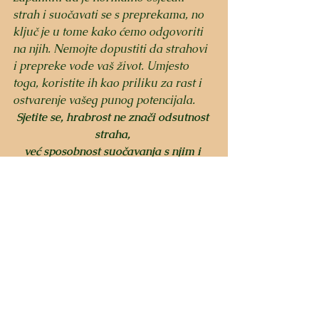
strah i suočavati se s preprekama, no 
ključ je u tome kako ćemo odgovoriti 
na njih. Nemojte dopustiti da strahovi 
i prepreke vode vaš život. Umjesto 
toga, koristite ih kao priliku za rast i 
ostvarenje vašeg punog potencijala. 
Sjetite se, hrabrost ne znači odsutnost 
straha, 
već sposobnost suočavanja s njim i 
koračanja naprijed usprkos tome.
See All
Recent Posts