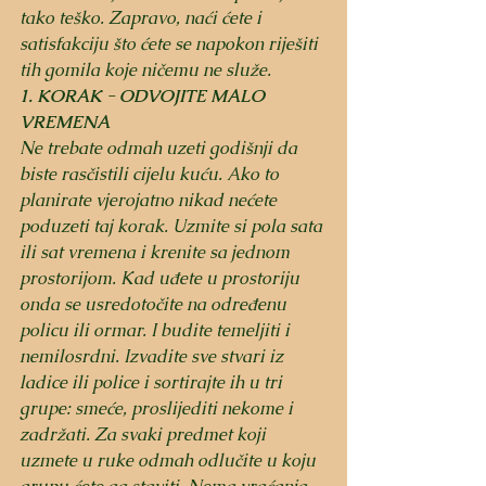
tako teško. Zapravo, naći ćete i 
satisfakciju što ćete se napokon riješiti 
tih gomila koje ničemu ne služe. 
1. KORAK - ODVOJITE MALO 
VREMENA
Ne trebate odmah uzeti godišnji da 
biste rasčistili cijelu kuću. Ako to 
planirate vjerojatno nikad nećete 
poduzeti taj korak. Uzmite si pola sata 
ili sat vremena i krenite sa jednom 
prostorijom. Kad uđete u prostoriju 
onda se usredotočite na određenu 
policu ili ormar. I budite temeljiti i 
nemilosrdni. Izvadite sve stvari iz 
ladice ili police i sortirajte ih u tri 
grupe: smeće, proslijediti nekome i 
zadržati. Za svaki predmet koji 
uzmete u ruke odmah odlučite u koju 