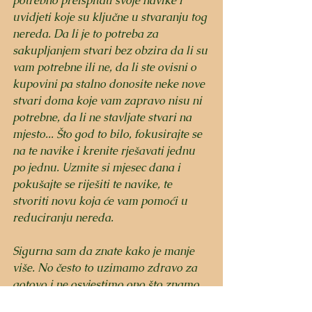
potrebno preispitati svoje navike i 
uvidjeti koje su ključne u stvaranju tog 
nereda. Da li je to potreba za 
sakupljanjem stvari bez obzira da li su 
vam potrebne ili ne, da li ste ovisni o 
kupovini pa stalno donosite neke nove 
stvari doma koje vam zapravo nisu ni 
potrebne, da li ne stavljate stvari na 
mjesto... Što god to bilo, fokusirajte se 
na te navike i krenite rješavati jednu 
po jednu. Uzmite si mjesec dana i 
pokušajte se riješiti te navike, te 
stvoriti novu koja će vam pomoći u 
reduciranju nereda.
Sigurna sam da znate kako je manje 
više. No često to uzimamo zdravo za 
gotovo i ne osvjestimo ono što znamo 
ili izgovaramo. U ovom slučaju manje 