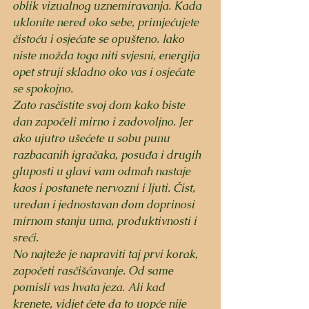
oblik vizualnog uznemiravanja. Kada 
uklonite nered oko sebe, primjećujete 
čistoću i osjećate se opušteno. Iako 
niste možda toga niti svjesni, energija 
opet struji skladno oko vas i osjećate 
se spokojno.
Zato rasčistite svoj dom kako biste 
dan započeli mirno i zadovoljno. Jer 
ako ujutro ušećete u sobu punu 
razbacanih igračaka, posuđa i drugih 
gluposti u glavi vam odmah nastaje 
kaos i postanete nervozni i ljuti. Čist, 
uredan i jednostavan dom doprinosi 
mirnom stanju uma, produktivnosti i 
sreći.
No najteže je napraviti taj prvi korak, 
započeti rasčišćavanje. Od same 
pomisli vas hvata jeza. Ali kad 
krenete, vidjet ćete da to uopće nije 