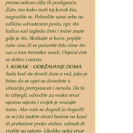
prema nekom cilju ili postignuću. 
Zato, ma kako mali taj korak bio, 
nagradite se. Pohvalite sami sebe na 
odlično odrađenom poslu, npr. što 
ladica sad izgleda čisto i točno znate 
gdje je što. Skuhajte si kavu, popijte 
čašu vina ili se počastite bilo čime što 
vas u tom trenutku veseli. Osjećat ćete 
se dobro i mirno.
3. KORAK - ODRŽAVANJE DOMA
Sada kad ste doveli dom u red, jako je 
bitno da se opet ne dovedete u 
situaciju pretrpanosti i nereda. Da bi 
to izbjegli, odredite za svaku stvar 
njezino mjesto i uvijek je vraćajte 
tamo. Ako vam se dogodi (a dogodit 
će se) da nađete stvari bačene na kauč 
ili prebačene preko stolice, odmah ih 
vratite na mjesto. Ukoliko neka stvar 