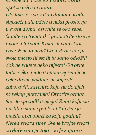
sa sebe da možete slobodno disati i 
opet se osjećati dobro.
Isto tako je i sa vašim domom. Kada 
slijedeći puta uđete u neku prostoriju 
u svom domu, osvrnite se oko sebe. 
Stanite na trenutak i promotrite što sve 
imate u toj sobi. Kako su vam stvari 
posložene ili nisu? Da li stvari imaju 
svoje mjesto ili ste ih tu samo odložili 
dok ne nađete neko mjesto? Otvorite 
ladice. Što imate u njima? Spremljene 
neke davne poklone na koje ste 
zaboravili, suvenire koje ste donijeli 
sa nekog putovanja? Otvorite ormar. 
Što ste spremili u njega? Robu koju ste 
mislili nekome pokloniti? Ili ćete je 
možda opet obući za koju godinu? 
Nered stvara stres. Sve te brojne stvari 
odvlače vam pažnju - to je zapravo 