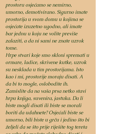
prostoru osjećamo se nemirno, 
umorno, demotivirano. Sigurno imate 
prostorija u svom domu u kojima se 
osjećate izuzetno ugodno, ali imate 
bar jednu u koju ne volite previše 
zalaziti, a da ni sami ne znate uzrok 
tome.
Hrpe stvari koje smo skloni spremati u 
ormare, ladice, skrivene kutke, uzrok 
su nesklada u tim prostorijama. Isto 
kao i mi, prostorije moraju disati. A 
da bi to mogle, oslobodite ih. 
Zamislite da na vaša prsa netko stavi 
hrpu knjiga, suvenira, jastuka. Da li 
biste mogli disati ili biste se morali 
boriti da udahnete? Osjećali biste se 
umorno, bili biste u grču i jedino što bi 
željeli da se što prije riješite tog tereta 