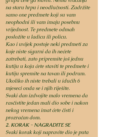
grupu ćete ga staviti. Nema vraćanja 
na staru hrpu i neodlučnosti. Zadržite 
samo one predmete koji su vam 
neophodni ili vam imaju posebnu 
vrijednost. Te predmete odmah 
posložite u ladicu ili policu. 
Kao i uvijek postoje neki predmeti za 
koje niste sigurni da ih nećete 
zatrebati, zato pripremite još jednu 
kutiju u koju ćete staviti te predmete i 
kutiju spremite na tavan ili podrum. 
Ukoliko ih niste trebali u idućih 6 
mjeseci onda se i njih riješite.
Svaki dan izdvojite malo vremena da 
rasčistite jedan mali dio sobe i nakon 
nekog vremena imat ćete čisti i 
prozračan dom.
2. KORAK - NAGRADITE SE
Svaki korak koji napravite dio je puta 