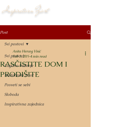
Inspirativan Život
Post
Svi postovi
Anita Herceg Visić
Svi postovi
Feb 3, 2019
4 min read
RASČISTITE DOM I
Lagano buđenje
PRODIŠITE
Nadahnuti život
Posveti se sebi
Sloboda
Inspirativna zajednica