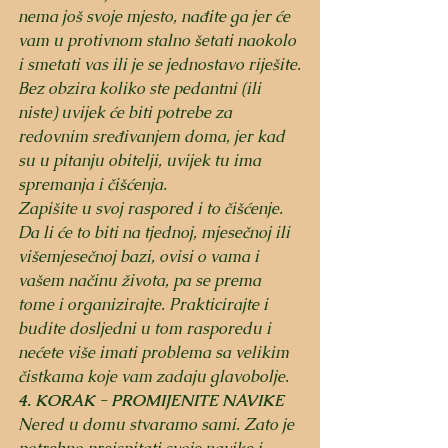
nema još svoje mjesto, nađite ga jer će 
vam u protivnom stalno šetati naokolo 
i smetati vas ili je se jednostavo riješite.
Bez obzira koliko ste pedantni (ili 
niste) uvijek će biti potrebe za 
redovnim sređivanjem doma, jer kad 
su u pitanju obitelji, uvijek tu ima 
spremanja i čišćenja. 
Zapišite u svoj raspored i to čišćenje. 
Da li će to biti na tjednoj, mjesečnoj ili 
višemjesečnoj bazi, ovisi o vama i 
vašem načinu života, pa se prema 
tome i organizirajte. Prakticirajte i 
budite dosljedni u tom rasporedu i 
nećete više imati problema sa velikim 
čistkama koje vam zadaju glavobolje. 
4. KORAK - PROMIJENITE NAVIKE
Nered u domu stvaramo sami. Zato je 