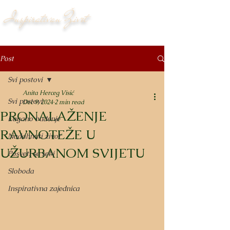
Inspirativan Život
Post
Svi postovi
Anita Herceg Visić
Svi postovi
Dec 9, 2024
2 min read
PRONALAŽENJE
Lagano buđenje
RAVNOTEŽE U
Nadahnuti život
UŽURBANOM SVIJETU
Posveti se sebi
Sloboda
Inspirativna zajednica