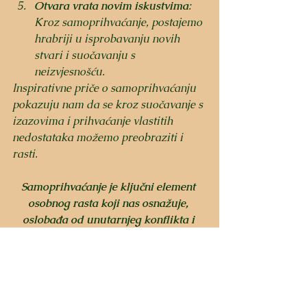
Otvara vrata novim iskustvima
: 
Kroz samoprihvaćanje, postajemo 
hrabriji u isprobavanju novih 
stvari i suočavanju s 
neizvjesnošću.
Inspirativne priče o samoprihvaćanju 
pokazuju nam da se kroz suočavanje s 
izazovima i prihvaćanje vlastitih 
nedostataka možemo preobraziti i 
rasti. 
Samoprihvaćanje je ključni element 
osobnog rasta koji nas osnažuje, 
oslobađa od unutarnjeg konflikta i 
omogućuje nam da koračamo hrabro 
prema vlastitim ciljevima. 