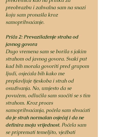
prekretnicu kao na priliku za 
preobrazbu i zahvalna sam na snazi 
koju sam pronašla kroz 
samoprihvaćanje.
Priča 2: Prevazilaženje straha od 
javnog govora
Dugo vremena sam se borila s jakim 
strahom od javnog govora. Svaki put 
kad bih morala govoriti pred grupom 
ljudi, osjećala bih kako me 
preplavljuje tjeskoba i strah od 
osuđivanja. No, umjesto da se 
povučem, odlučila sam suočiti se s tim 
strahom. Kroz proces 
samoprihvaćanja, počela sam shvaćati 
da je strah normalan osjećaj i da ne 
definira moju vrijednost.
 Počela sam 
se pripremati temeljito, vježbati 