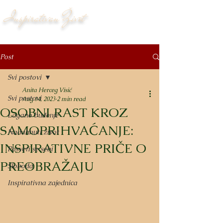
Inspirativan Život
Post
Svi postovi
Anita Herceg Visić
Svi postovi
Aug 14, 2023
2 min read
OSOBNI RAST KROZ
Lagano buđenje
SAMOPRIHVAĆANJE:
Nadahnuti život
INSPIRATIVNE PRIČE O
Posveti se sebi
PREOBRAŽAJU
Sloboda
Inspirativna zajednica