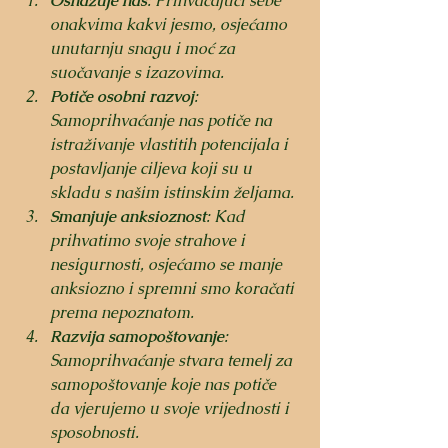
Osnažuje nas
: Prihvaćajući sebe 
onakvima kakvi jesmo, osjećamo 
unutarnju snagu i moć za 
suočavanje s izazovima.
Potiče osobni razvoj
: 
Samoprihvaćanje nas potiče na 
istraživanje vlastitih potencijala i 
postavljanje ciljeva koji su u 
skladu s našim istinskim željama.
Smanjuje anksioznost
: Kad 
prihvatimo svoje strahove i 
nesigurnosti, osjećamo se manje 
anksiozno i spremni smo koračati 
prema nepoznatom.
Razvija samopoštovanje
: 
Samoprihvaćanje stvara temelj za 
samopoštovanje koje nas potiče 
da vjerujemo u svoje vrijednosti i 
sposobnosti.