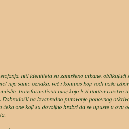
ostojanja, niti identiteta su zamršeno utkane, oblikujući
itet nije samo oznaka, već i kompas koji vodi naše izbor
islite transformativnu moć koja leži unutar carstva mi
. Dobrodošli na izvanredno putovanje ponovnog otkrivan
čeka one koji su dovoljno hrabri da se upuste u ovu od
ta.