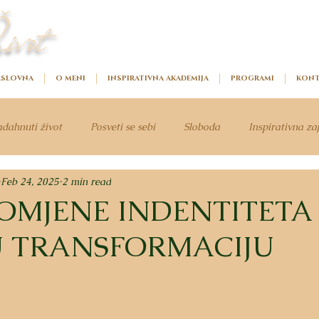
ivot
SLOVNA
O MENI
INSPIRATIVNA AKADEMIJA
PROGRAMI
KONT
dahnuti život
Posveti se sebi
Sloboda
Inspirativna za
Feb 24, 2025
2 min read
OMJENE INDENTITETA
 TRANSFORMACIJU