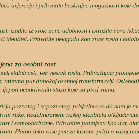
uća uvjerenja i prihvatite beskrajne mogućnosti koje d
rast: izađite iz svoje zone udobnosti i istražite nova isku
ći identitet. Prihvatite nelagodu kao znak rasta i katali
jena za osobni rast
telj stabilnosti, već vjesnik rasta. Prihvaćajući promjen
, utiremo put dubokoj osobnoj transformaciji. Oslobodi
e ljepoti neotkrivenih staza koje su pred vama.
rižju poznatog i nepoznatog, prisjetimo se da nam je 
hvat ruke. Redefiniranjem našeg identiteta otključavam
 rast i samootkrivanje. Prihvatite promjenu kao dar, alat
vota. Platno čeka vaše poteze kistom, priča o vašoj pre