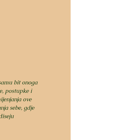
 samu bit onoga 
e, postupke i 
jenjanja ove 
ja sebe, gdje 
iseju 