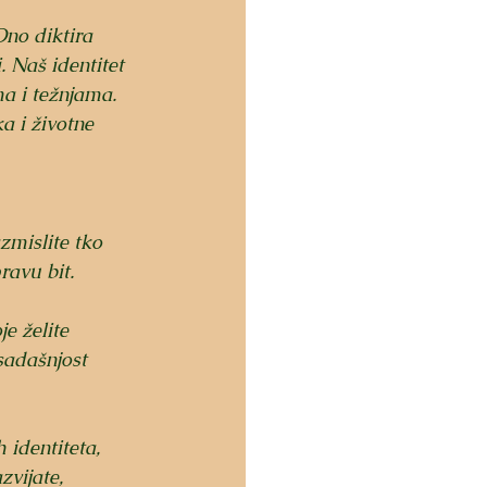
Ono diktira 
 Naš identitet 
ma i težnjama. 
 i životne 
zmislite tko 
pravu bit.
e želite 
 sadašnjost 
identiteta, 
vijate, 