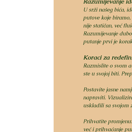
Razumijevanje ide
U srži našeg bića, i
putove koje biramo, 
nije statičan, već fl
Razumijevanje duboko
putanje prvi je kora
Koraci za redefin
Razmislite o svom au
ste u svojoj biti. Pre
Postavite jasne namje
napraviti. Vizualizir
uskladili sa svojom
Prihvatite promjenu:
već i prihvaćanje pu