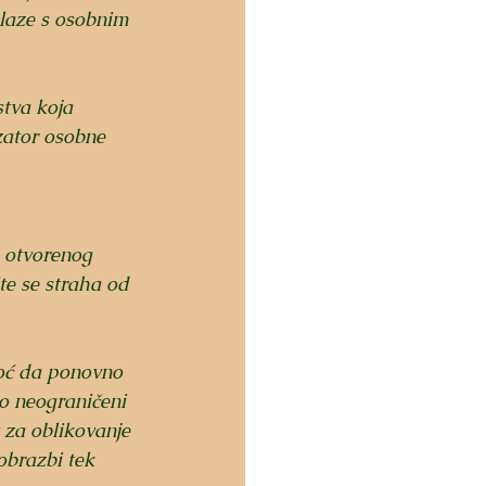
olaze s osobnim 
stva koja 
zator osobne 
e otvorenog 
te se straha od 
moć da ponovno 
o neograničeni 
 za oblikovanje 
obrazbi tek 