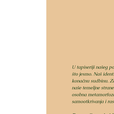
U tapiseriji našeg p
što jesmo. Naš ident
konačnu sudbinu. Zam
naše temeljne strane
osobna metamorfoza 
samootkrivanja i ras