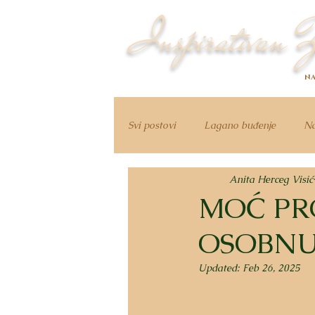
Inspirativan Ž
NA
Svi postovi
Lagano buđenje
Na
Anita Herceg Visić
MOĆ PR
OSOBNU
Updated:
Feb 26, 2025