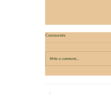
Comments
Write a comment...
ZLATNA ŽETVA SVIJESTI –
KAKO INTEGRIRATI
© 2018 by INSPIRATIVAN ŽIVOT Proudly created wi
LJETNE PROMJENE U
TRAJNO STANJE?
Budi član i primaj obavije