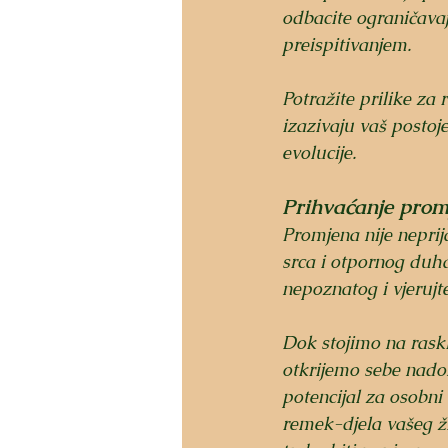
odbacite ograničavaj
preispitivanjem.
Potražite prilike za 
izazivaju vaš postoje
evolucije.
Prihvaćanje prom
Promjena nije neprija
srca i otpornog duha
nepoznatog i vjerujt
Dok stojimo na rask
otkrijemo sebe nado
potencijal za osobni
remek-djela vašeg ži