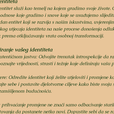
ntiteta
dentitet služi kao temelj na kojem gradimo svoje živote. 
odnose koje gradimo i snove koje se usuđujemo slijediti.
uidan entitet koji se razvija s našim iskustvima, uvjerenji
g utjecaja identiteta na naše procese donošenja odluka
k prema otključavanju vrata osobnoj transformaciji.
iranje vašeg identiteta
tentičnom jastvu: Odvojite trenutak introspekcije da ra
poznajte vrijednosti, strasti i težnje koje definiraju vašu 
re: Odredite identitet koji želite utjeloviti i promjene koj
ajte sebe i postavite djelotvorne ciljeve kako biste svoju
 zamišljenom budućnošću.
 prihvaćanje promjene ne znači samo odbacivanje starih 
tovanja da postanete netko novi. Dopustite sebi da se raz