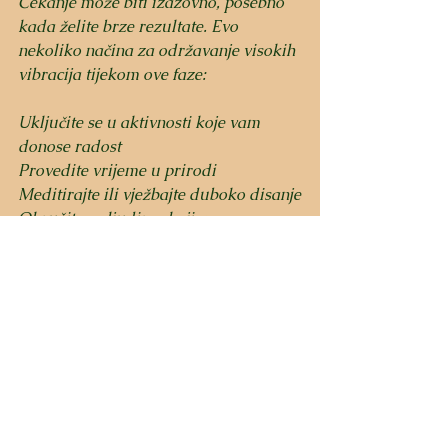
Čekanje može biti izazovno, posebno 
kada želite brze rezultate. Evo 
nekoliko načina za održavanje visokih 
vibracija tijekom ove faze:
Uključite se u aktivnosti koje vam 
donose radost
Provedite vrijeme u prirodi
Meditirajte ili vježbajte duboko disanje
Okružite se ljudima koji vas 
podržavaju
Slavite male pobjede i napredak
Fokusirajući se na to da se osjećate 
dobro sada, stvarate plodno tlo za rast 
svojih želja.