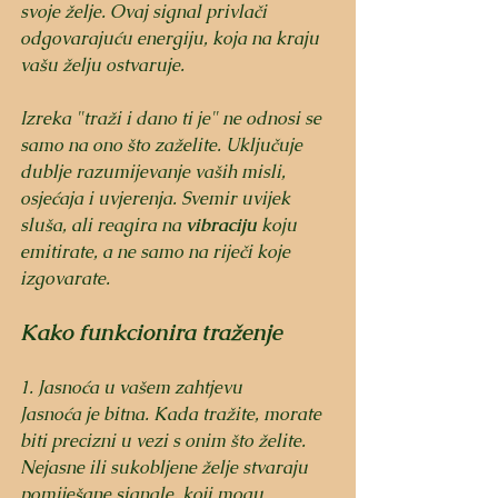
svoje želje. Ovaj signal privlači 
odgovarajuću energiju, koja na kraju 
vašu želju ostvaruje.
Izreka "traži i dano ti je" ne odnosi se 
samo na ono što zaželite. Uključuje 
dublje razumijevanje vaših misli, 
osjećaja i uvjerenja. Svemir uvijek 
sluša, ali reagira na 
vibraciju
 koju 
emitirate, a ne samo na riječi koje 
izgovarate.
Kako funkcionira traženje 
1. Jasnoća u vašem zahtjevu
Jasnoća je bitna. Kada tražite, morate 
biti precizni u vezi s onim što želite. 
Nejasne ili sukobljene želje stvaraju 
pomiješane signale, koji mogu 