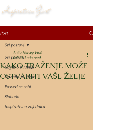
Inspirativan Život
Post
Svi postovi
Anita Herceg Visić
Svi postovi
Feb 23
3 min read
KAKO TRAŽENJE MOŽE
Lagano buđenje
OSTVARITI VAŠE ŽELJE
Nadahnuti život
Posveti se sebi
Sloboda
Inspirativna zajednica