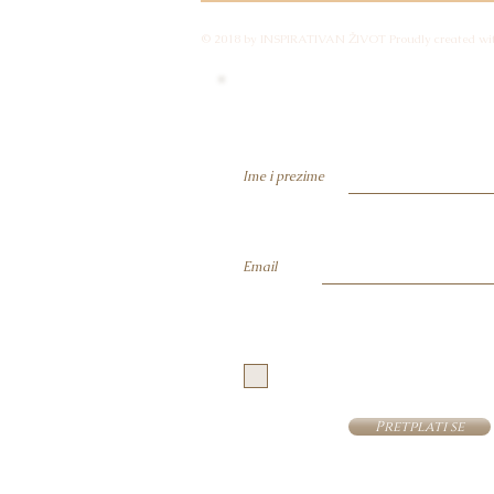
PREVARA ILI POTREBA
© 2018 by INSPIRATIVAN ŽIVOT Proudly created wi
Budi član i primaj obavije
Ime i prezime
Email
Prijavom potvrđujete da ste suglasni
privatnosti i dajete privolu za korišt
adrese za primanje obavijesti vezanih
liste se možete odjaviti u bilo kojem 
Pretplati se