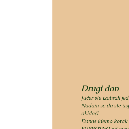
Drugi dan
Jučer ste izabrali jed
Nadam se da ste uspj
okidači.​
Danas idemo korak da
SUPROTNO
 od ovog