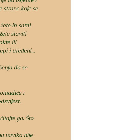
 strane koje se 
žete ih sami 
ete staviti 
kte ili 
epi i uređeni...
šenju da se 
komadiće i 
dsvijest.
čitajte ga. Što 
a navika nije 