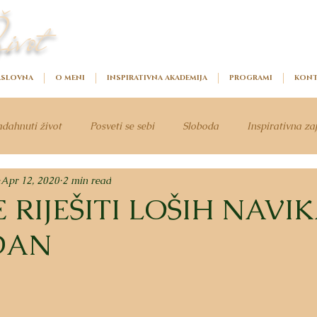
ivot
SLOVNA
O MENI
INSPIRATIVNA AKADEMIJA
PROGRAMI
KONT
dahnuti život
Posveti se sebi
Sloboda
Inspirativna za
Apr 12, 2020
2 min read
 RIJEŠITI LOŠIH NAVI
DAN