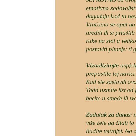
emotivno zadovoljstv
događaju kad ta navi
Vraćamo se opet na p
urediti ili si priušt
ruke na stol u velik
postaviti pitanje: ti 
Vizualizirajte
 uspjeh
prepustite toj navici,
Kad ste sastavili ova
Tada uzmite list od j
bacite u smeće ili w
Zadatak za danas
: 
više ćete ga čitati to
Budite ustrajni. Na 