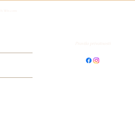
O VAŠEM NAČINU ŽIVOTA
BLA
th Wix.com
UŽI
sti
Pravila privatnosti
 s Pravilima
enje vaše e-mail
 uz novi sadržaj. S
trenutku.