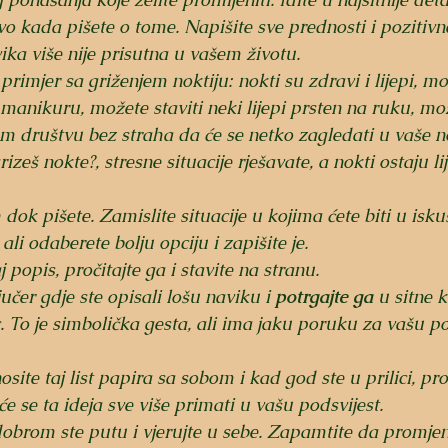
o kada pišete o tome. Napišite sve prednosti i pozitivne
ka više nije prisutna u vašem životu.​
rimjer sa griženjem noktiju: nokti su zdravi i lijepi, mo
iti manikuru, možete staviti neki lijepi prsten na ruku, mož
om društvu bez straha da će se netko zagledati u vaše no
grizeš nokte?, stresne situacije rješavate, a nokti ostaju lij
 dok pišete. Zamislite situacije u kojima ćete biti u isku
 ali odaberete bolju opciju i zapišite je.
j popis, pročitajte ga i stavite na stranu.
učer gdje ste opisali lošu naviku i 
potrgajte ga
 u sitne 
c. To je simbolička gesta, ali ima jaku poruku za vašu po
nosite taj list papira sa sobom i kad god ste u prilici, pro
 će se ta ideja sve više primati u vašu podsvijest.
dobrom ste putu i vjerujte u sebe. Zapamtite da promjen