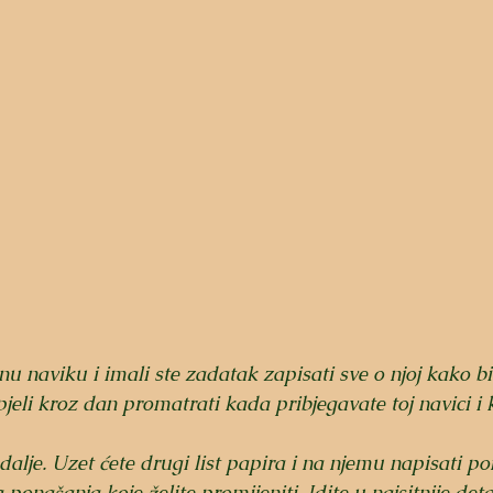
nu naviku i imali ste zadatak zapisati sve o njoj kako bi j
eli kroz dan promatrati kada pribjegavate toj navici i ko
lje. Uzet ćete drugi list papira i na njemu napisati pon
 ponašanja koje želite promijeniti. Idite u najsitnije detal