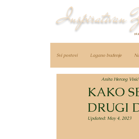
Inspirativan Ž
NA
Svi postovi
Lagano buđenje
Na
Anita Herceg Visić
KAKO SE
DRUGI 
Updated:
May 4, 2023