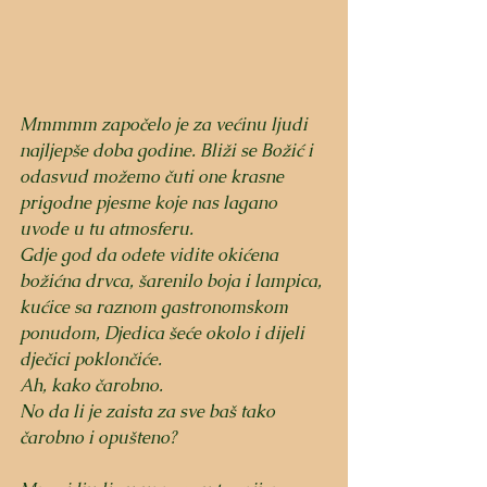
Mmmmm započelo je za većinu ljudi 
najljepše doba godine. Bliži se Božić i 
odasvud možemo čuti one krasne 
prigodne pjesme koje nas lagano 
uvode u tu atmosferu. 
Gdje god da odete vidite okićena 
božićna drvca, šarenilo boja i lampica, 
kućice sa raznom gastronomskom 
ponudom, Djedica šeće okolo i dijeli 
dječici poklončiće. 
Ah, kako čarobno.
No da li je zaista za sve baš tako 
čarobno i opušteno?