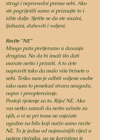
strogi i nepravedni prema sebi. Ako 
ste pogriješili samo si priznajte to i 
idite dalje. Sjetite se da ste snažni, 
ljubazni, duhoviti i voljeni. 
Recite "NE"
Mnogo puta pretjeramo u davanju 
drugima. No da bi imali što dati 
morate nešto i primiti. A to ćete 
napraviti tako da malo više brinete o 
sebi. Teško nam je odbiti voljene osobe 
iako nam to ponekad stvara neugodu, 
napor i preopterećenje. 
Postoji rješenje za to. Riječ NE. Ako 
vas netko zamoli da nešto učinite za 
njih, a vi se pri tome ne osjećate 
ugodno na bilo koji način samo recite 
NE. To je jedna od najmoćnijih riječi u 
našem rječniku, no ne koristimo je 