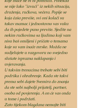
koje inače ne bi ni pomislili. Ponekad 
se nije lako "izvući" iz nekih situacija, 
druženja, ručkova, večera. Popije se 
koja čaša previše, svi oni kolači su 
takav mamac i jednostavno vas vuku 
da ih pojedete puno previše. Sjedite na 
nekim ručkovima sa ljudima koji vam 
nisu baš omiljeni i pričate o temama 
koje su vam inače mrske. Možda ne 
sudjelujete u razgovoru no svejedno 
slušate isprazna naklapanja i 
uvjeravanja. 
U takvim trenucima trebate sebi biti 
podrška i ohrabrenje. Kada ste takvi 
prema sebi dajete Svemiru do znanja 
da ste sebi najbolji prijatelj, partner, 
osoba od povjerenja. A on će vas onda 
u tome i podržati.
Zato tijekom blagdana nemojte biti 