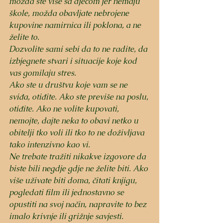
možda ste više sa djecom jer nemaju 
škole, možda obavljate nebrojene 
kupovine namirnica ili poklona, a ne 
želite to. 
Dozvolite sami sebi da to ne radite, da 
izbjegnete stvari i situacije koje kod 
vas gomilaju stres. 
Ako ste u društvu koje vam se ne 
sviđa, otiđite. Ako ste previše na poslu, 
otiđite. Ako ne volite kupovati, 
nemojte, dajte neka to obavi netko u 
obitelji tko voli ili tko to ne doživljava 
tako intenzivno kao vi. 
Ne trebate tražiti nikakve izgovore da 
biste bili negdje gdje ne želite biti. Ako 
više uživate biti doma, čitati knjigu, 
pogledati film ili jednostavno se 
opustiti na svoj način, napravite to bez 
imalo krivnje ili grižnje savjesti. 