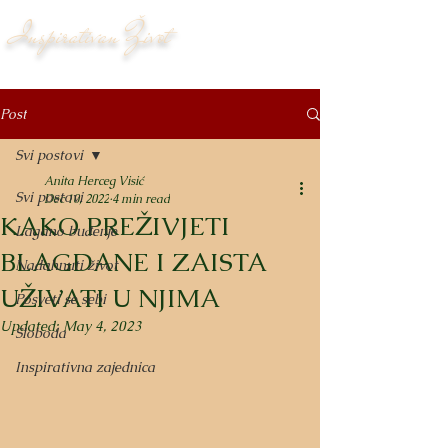
Inspirativan Život
Post
Svi postovi
Anita Herceg Visić
Svi postovi
Dec 10, 2022
4 min read
KAKO PREŽIVJETI
Lagano buđenje
BLAGDANE I ZAISTA
Nadahnuti život
UŽIVATI U NJIMA
Posveti se sebi
Updated:
May 4, 2023
Sloboda
Inspirativna zajednica