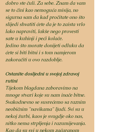
dobro ste čuli. Za sebe. Znam da vam 
se to čini kao nemoguća misija, no 
sigurna sam da kad pročitate ono što 
slijedi shvatiti ćete da je to zaista vrlo 
lako napraviti, lakše nego provesti 
sate u kuhinji i peći kolače. 
Jedino što morate donijeti odluku da 
ćete si biti bitni i s tom namjerom 
zakoračiti u ovo razdoblje. 
Ostanite dosljedni u svojoj zdravoj 
rutini
Tijekom blagdana zaboravimo na 
mnoge stvari koje su nam inače bitne. 
Svakodnevno se susrećemo sa raznim 
neobičnim "navikama" ljudi. Svi su u 
nekoj žurbi, kaos je svugdje oko nas, 
nitko nema strpljenja i razumijevanja. 
Kao da su svi u nekom začaranom 