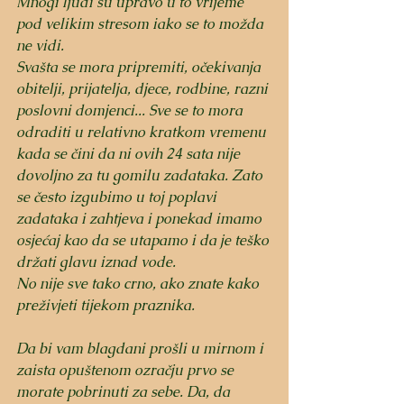
Mnogi ljudi su upravo u to vrijeme 
pod velikim stresom iako se to možda 
ne vidi. 
Svašta se mora pripremiti, očekivanja 
obitelji, prijatelja, djece, rodbine, razni 
poslovni domjenci... Sve se to mora 
odraditi u relativno kratkom vremenu 
kada se čini da ni ovih 24 sata nije 
dovoljno za tu gomilu zadataka. Zato 
se često izgubimo u toj poplavi 
zadataka i zahtjeva i ponekad imamo 
osjećaj kao da se utapamo i da je teško 
držati glavu iznad vode. 
No nije sve tako crno, ako znate kako 
preživjeti tijekom praznika. 
Da bi vam blagdani prošli u mirnom i 
zaista opuštenom ozračju prvo se 
morate pobrinuti za sebe. Da, da 