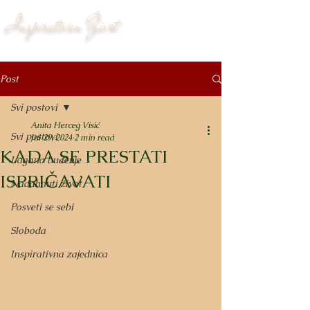
Inspirativan Život
Post
Svi postovi
Anita Herceg Visić
Svi postovi
Jul 29, 2024
2 min read
KADA SE PRESTATI
Lagano buđenje
ISPRIČAVATI
Nadahnuti život
Posveti se sebi
Sloboda
Inspirativna zajednica