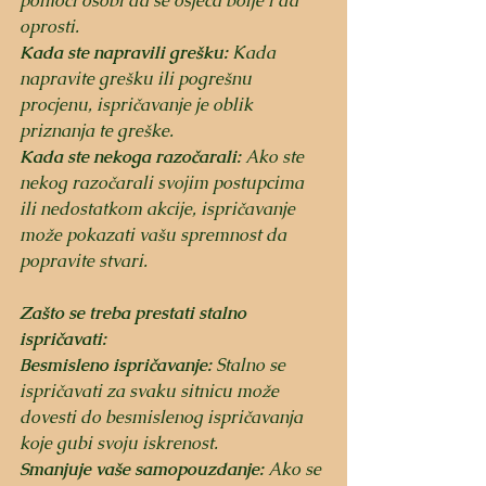
pomoći osobi da se osjeća bolje i da 
oprosti.
Kada ste napravili grešku:
 Kada 
napravite grešku ili pogrešnu 
procjenu, ispričavanje je oblik 
priznanja te greške.
Kada ste nekoga razočarali:
 Ako ste 
nekog razočarali svojim postupcima 
ili nedostatkom akcije, ispričavanje 
može pokazati vašu spremnost da 
popravite stvari.
Zašto se treba prestati stalno 
ispričavati:
Besmisleno ispričavanje:
 Stalno se 
ispričavati za svaku sitnicu može 
dovesti do besmislenog ispričavanja 
koje gubi svoju iskrenost.
Smanjuje vaše samopouzdanje:
 Ako se 