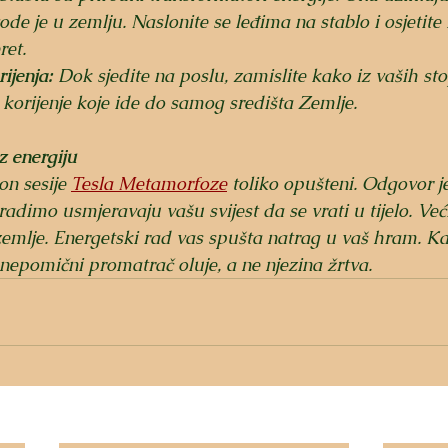
vode je u zemlju. Naslonite se leđima na stablo i osjetite
ret.
ijenja:
 Dok sjedite na poslu, zamislite kako iz vaših sto
korijenje koje ide do samog središta Zemlje.
z energiju
on sesije 
Tesla Metamorfoze
 toliko opušteni. Odgovor j
radimo usmjeravaju vašu svijest da se vrati u tijelo. Već
zemlje. Energetski rad vas spušta natrag u vaš hram. Ka
 nepomični promatrač oluje, a ne njezina žrtva.