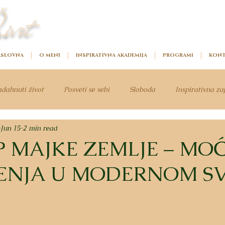
ivot
SLOVNA
O MENI
INSPIRATIVNA AKADEMIJA
PROGRAMI
KONT
dahnuti život
Posveti se sebi
Sloboda
Inspirativna za
Jun 15
2 min read
P MAJKE ZEMLJE – MO
ENJA U MODERNOM SV