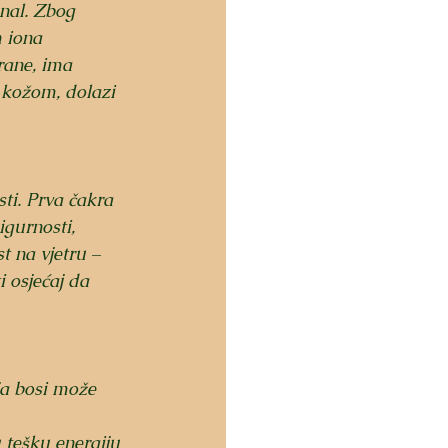
gnal. Zbog 
 iona 
rane, ima 
kožom, dolazi 
ti. Prva čakra 
igurnosti, 
t na vjetru – 
i osjećaj da 
ja bosi može 
 tešku energiju 