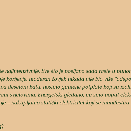
še najintenzivnije. Sve što je posijano sada raste u puno
oje korijenje, moderan čovjek nikada nije bio više "odspoj
a desetom katu, nosimo gumene potplate koji su izolat
nim svjetovima. Energetski gledano, mi smo poput elekt
e – nakupljamo statički elektricitet koji se manifestira
g
)