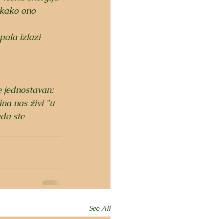
 kako ono 
pala izlazi 
e jednostavan: 
ina nas živi "u 
da ste 
See All