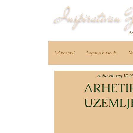
Inspirativan Ž
NA
Svi postovi
Lagano buđenje
Na
Anita Herceg Visić
ARHETI
UZEMLJ