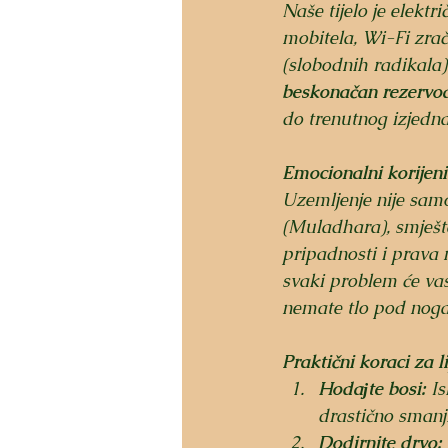
Naše tijelo je elektr
mobitela, Wi-Fi zrače
(slobodnih radikala)
beskonačan rezervoa
do trenutnog izjedna
Emocionalni korijeni
Uzemljenje nije samo
(
Muladhara
), smješ
pripadnosti i prava n
svaki problem će vas 
nemate tlo pod nog
Praktični koraci za l
Hodaјte bosi:
 I
drastično smanji
Dodirnite drvo: