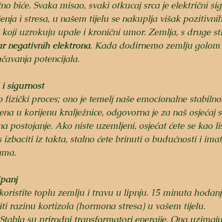
ično biće. Svaka misao, svaki otkucaj srca je električni si
nja i stresa, u našem tijelu se nakuplja višak pozitivnih
 koji uzrokuju upale i kronični umor. Zemlja, s druge st
r negativnih elektrona
. Kada dodirnemo zemlju golom 
čavanja potencijala.
 i sigurnost
 fizički proces; ono je temelj naše emocionalne stabilnos
tena u korijenu kralježnice, odgovorna je za naš osjećaj s
a postojanje. Ako niste uzemljeni, osjećat ćete se kao lis
izbaciti iz takta, stalno ćete brinuti o budućnosti i imat
ama.
ipanj
skoristite toplu zemlju i travu u lipnju. 15 minuta hodan
ti razinu kortizola (hormona stresa) u vašem tijelu.
 Stabla su prirodni transformatori energije. Ona uzimaju