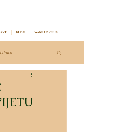
AKT
BLOG
WAKE UP CLUB
jednica
Ć
IJETU