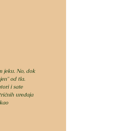
m jeku. No, dok 
en" od tla. 
ori i sate 
ričnih uređaja 
 kao 