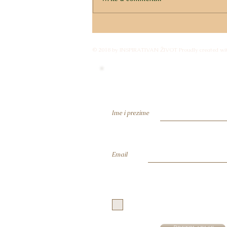
ZLATNA ŽETVA SVIJESTI –
KAKO INTEGRIRATI
© 2018 by INSPIRATIVAN ŽIVOT Proudly created wi
LJETNE PROMJENE U
TRAJNO STANJE?
Budi član i primaj obavije
Ime i prezime
Email
Prijavom potvrđujete da ste suglasni
privatnosti i dajete privolu za korišt
adrese za primanje obavijesti vezanih
liste se možete odjaviti u bilo kojem 