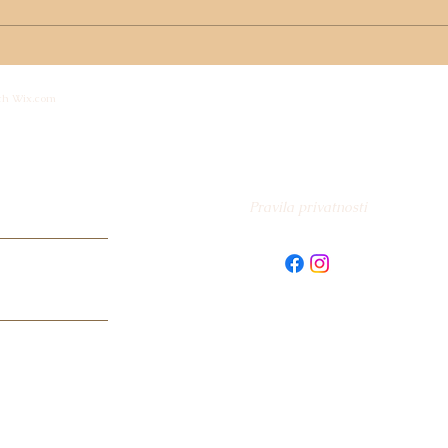
DUHOVNA ALKEMIJA
KVA
LJETA – INTEGRACIJA
MED
th Wix.com
ENERGIJE I TIŠINE ZA
OTK
VAŠE NOVO JA
NAJ
sti
Pravila privatnosti
 s Pravilima
enje vaše e-mail
 uz novi sadržaj. S
trenutku.