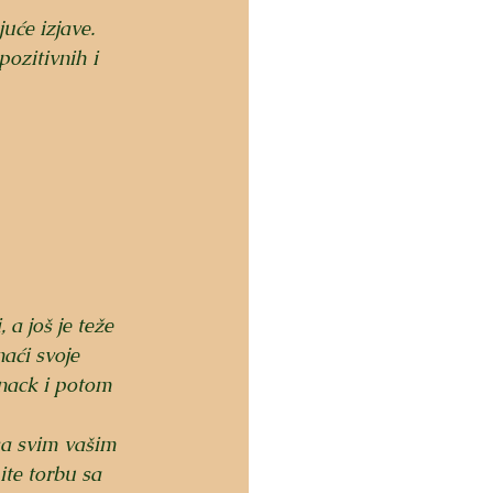
uće izjave. 
pozitivnih i 
a još je teže 
aći svoje 
 snack i potom 
sa svim vašim 
te torbu sa 