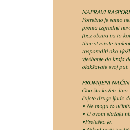
NAPRAVI RASPOR
Potrebno je samo nek
prema izgradnji navi
(bez obzira na to kol
time stvarate malenu
rasporediti oko vjež
vježbanje do kraja d
olakšavate svoj put.
PROMIJENI NAČIN
Ono što kažete ima vi
čujete druge ljude d
• Ne mogu to učiniti
• U ovom slučaju ni
•Preteško je.
• Nikad neću postići 