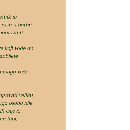
nik ili 
rasti u borbu.  
e pomažu u 
e koji vode do 
dobijete 
 mnogo veće.
apraviti veliku 
uga osoba nije 
h ciljeva.
eretani, 