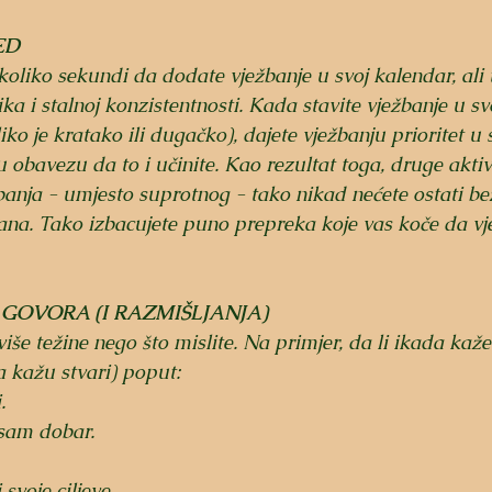
ED
oliko sekundi da dodate vježbanje u svoj kalendar, ali t
ka i stalnoj konzistentnosti. Kada stavite vježbanje u sv
iko je kratako ili dugačko), dajete vježbanju prioritet u
 obavezu da to i učinite. Kao rezultat toga, druge akti
banja - umjesto suprotnog - tako nikad nećete ostati b
ana. Tako izbacujete puno prepreka koje vas koče da vje
 GOVORA (I RAZMIŠLJANJA)
še težine nego što mislite. Na primjer, da li ikada kažete
a kažu stvari) poput:
.
sam dobar.
svoje ciljeve.