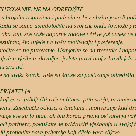
 PUTOVANJE, NE NA ODREDIŠTE
 s brojnim uspovima i padovima, bez obzira jeste li počet
 Kada se samo usredotočite na svoj cilj, onda to može pre
i ako vam sve vaše naporne radove i žrtve još uvijek n
ezultata, što utječe na vašu motivaciju i povjerenje.
otočite se na putovanje. Usmjerite se na trenutke i napor
 tjedan vježbate dovoljno, jedete pravi broj zdravih jela, 
u sna itd.
 na svaki korak, vaše su šanse za postizanje odredišta
PRIJATELJA 
koji će se priključiti vašem fitness putovanju, to može n
ehu. Zajednički odlasci u teretanu , motiviranje kad dr
nje sve su to mali, ali biti koraci prema ostvarenju vaši
i partnera, pokušajte se pridružiti vježbanju u svojoj t
pronađite nove prijatelje koji dijele vaše ciljeve.