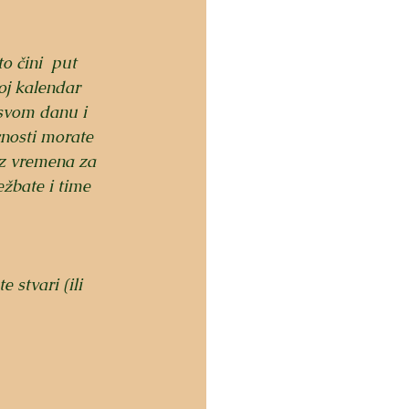
o čini  put 
oj kalendar 
 svom danu i 
vnosti morate 
ez vremena za 
žbate i time 
 stvari (ili 