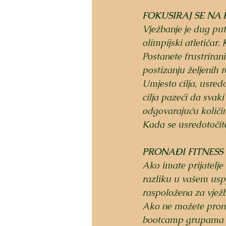
FOKUSIRAJ SE NA
Vježbanje je dug put
olimpijski atletičar.
Postanete frustriran
postizanju željenih r
Umjesto cilja, usred
cilja pazeći da svaki
odgovarajuću količin
Kada se usredotočite
PRONAĐI FITNESS 
Ako imate prijatelje 
razliku u vašem uspj
raspoložena za vježba
Ako ne možete pronać
bootcamp grupama ili 