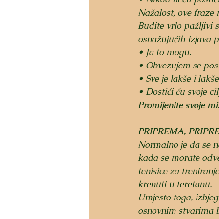
Nažalost, ove fraze 
Budite vrlo pažljivi s
osnažujućih izjava 
• Ja to mogu.
• Obvezujem se posta
• Sve je lakše i lakše
• Dostići ću svoje cil
Promijenite svoje mis
PRIPREMA, PRIPR
Normalno je da se na
kada se morate odves
tenisice za treniranj
krenuti u teretanu.
Umjesto toga, izbjeg
osnovnim stvarima b