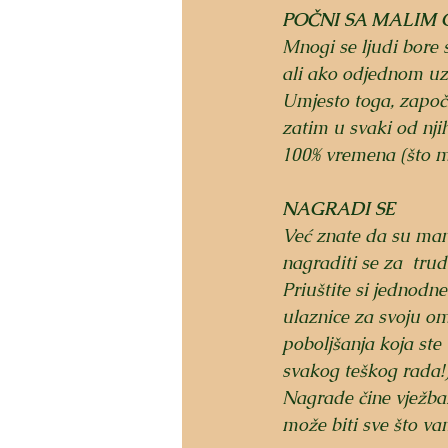
POČNI SA MALIM 
Mnogi se ljudi bore s
ali ako odjednom uzm
Umjesto toga, započn
zatim u svaki od nji
100% vremena (što m
NAGRADI SE
Već znate da su manji 
nagraditi se za  trud
Priuštite si jednodne
ulaznice za svoju om
poboljšanja koja ste
svakog teškog rada!)
Nagrade čine vježban
može biti sve što vam