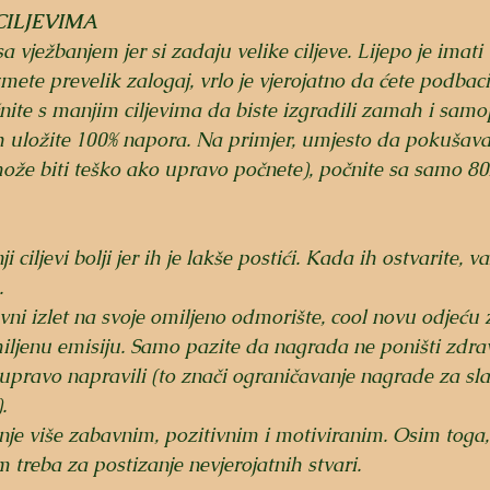
CILJEVIMA
a vježbanjem jer si zadaju velike ciljeve. Lijepo je imati 
ete prevelik zalogaj, vrlo je vjerojatno da ćete podbacit
ite s manjim ciljevima da biste izgradili zamah i samo
h uložite 100% napora. Na primjer, umjesto da pokušavat
ože biti teško ako upravo počnete), počnite sa samo 80
ciljevi bolji jer ih je lakše postići. Kada ih ostvarite, va
.
vni izlet na svoje omiljeno odmorište, cool novu odjeću z
iljenu emisiju. Samo pazite da nagrada ne poništi zdra
 upravo napravili (to znači ograničavanje nagrade za sl
.
je više zabavnim, pozitivnim i motiviranim. Osim toga, 
 treba za postizanje nevjerojatnih stvari.