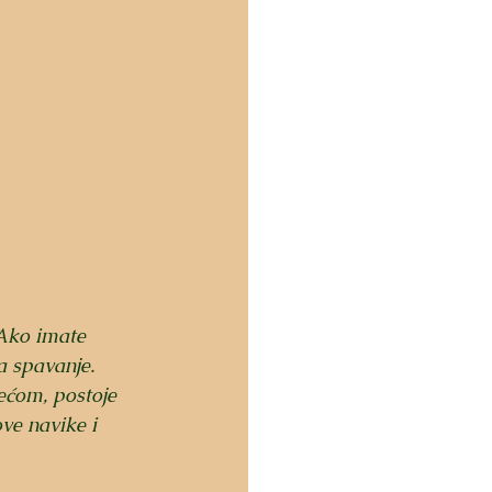
 Ako imate 
na spavanje.
ećom, postoje 
ve navike i 