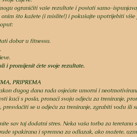
mogu ograničiti vaše rezultate i postati samo-ispunjavaj
 onim što kažete (i mislite!) i pokušajte upotrijebiti više 
poput:
ti dobar u fitnessu.
.
jeve.
li i promijenit ćete svoje rezultate.
EMA, PRIPREMA
kon dugog dana rada osjećate umorni i neotmotivirani, 
ti kući s posla, pronaći svoju odjeću za treniranje, pron
e, presvlačiti se u odjeću za treniranje, zgrabiti vodu ili
nite sav taj dodatni stres. Neka vaša torba za teretanu 
ude spakirana i spremna za odlazak, ako možete, uzmi