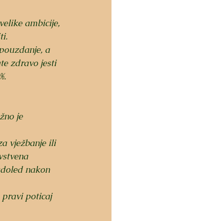
velike ambicije, 
i.
pouzdanje, a 
e zdravo jesti 
%.
žno je 
a vježbanje ili 
vstvena 
adoled nakon 
pravi poticaj 