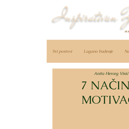
Inspirativan Ž
NA
Svi postovi
Lagano buđenje
Na
Anita Herceg Visić
7 NAČI
MOTIVAC