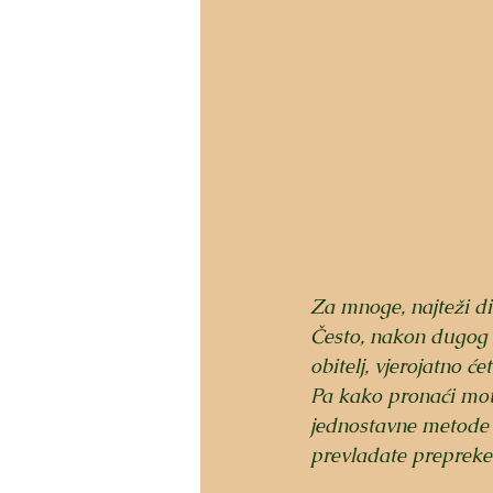
Za mnoge, najteži dio
Često, nakon dugog r
obitelj, vjerojatno ć
Pa kako pronaći moti
jednostavne metode d
prevladate prepreke