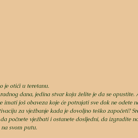
 je otići u teretanu.
adnog dana, jedina stvar koju želite je da se opustite.
ete imati još obaveza koje će potrajati sve dok ne odete 
vaciju za vježbanje kada je dovoljno teško započeti? Sr
a počnete vježbati i ostanete dosljedni, da izgradite no
 na svom putu.