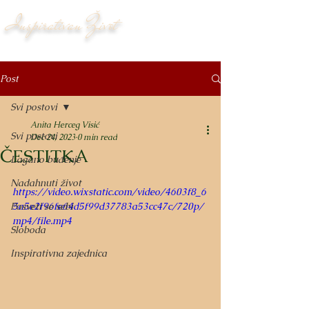
Inspirativan Život
Post
Svi postovi
Anita Herceg Visić
Svi postovi
Dec 24, 2023
0 min read
ČESTITKA
Lagano buđenje
Nadahnuti život
https://video.wixstatic.com/video/4603f8_6
Posveti se sebi
5a5e2f96fe64d5f99d37783a53cc47c/720p/
mp4/file.mp4
Sloboda
Inspirativna zajednica