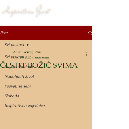
Inspirativan Život
Post
Svi postovi
Anita Herceg Visić
Svi postovi
Dec 24, 2025
0 min read
ČESTIT BOŽIĆ SVIMA
Lagano buđenje
Nadahnuti život
Posveti se sebi
Sloboda
Inspirativna zajednica